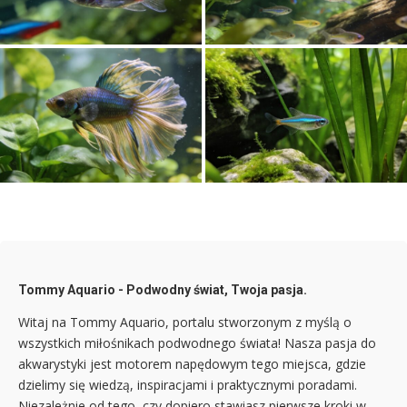
hodować idealne stado ryb w
powierzchnią wody – hasło do
akwarystyce?
krzyżówki
Bojowniki w akwarium: jak
przygotować idealne akwarium
Ryby jedzą ryby: dlaczego fish
dla bojownika?
eat fish i jak chronić małe rybki?
Tommy Aquario - Podwodny świat, Twoja pasja.
Witaj na Tommy Aquario, portalu stworzonym z myślą o
wszystkich miłośnikach podwodnego świata! Nasza pasja do
akwarystyki jest motorem napędowym tego miejsca, gdzie
dzielimy się wiedzą, inspiracjami i praktycznymi poradami.
Niezależnie od tego, czy dopiero stawiasz pierwsze kroki w