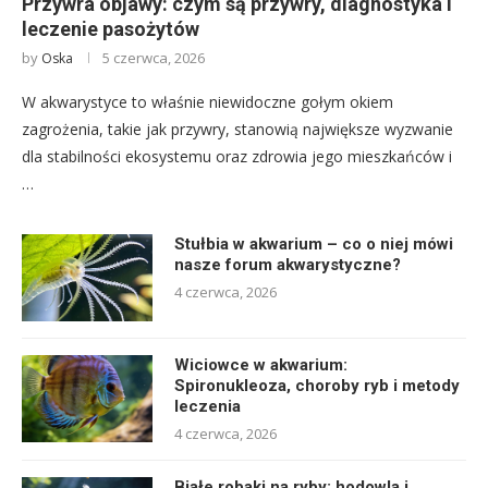
Przywra objawy: czym są przywry, diagnostyka i
leczenie pasożytów
by
5 czerwca, 2026
Oska
W akwarystyce to właśnie niewidoczne gołym okiem
zagrożenia, takie jak przywry, stanowią największe wyzwanie
dla stabilności ekosystemu oraz zdrowia jego mieszkańców i
…
Stułbia w akwarium – co o niej mówi
nasze forum akwarystyczne?
4 czerwca, 2026
Wiciowce w akwarium:
Spironukleoza, choroby ryb i metody
leczenia
4 czerwca, 2026
Białe robaki na ryby: hodowla i