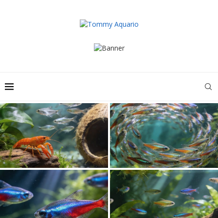
Ławica ryb w akwarium: jak
Rak i ryby – czy te wodne znaki
tworzą ławice i pływają ryby
tworzą idealny zodiak?
ławicowe?
Ryby ławicowe do akwarium: jak
Pływa w akwarium: rybka pod