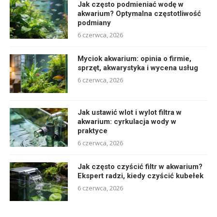
Jak często podmieniać wodę w
akwarium? Optymalna częstotliwość
podmiany
6 czerwca, 2026
Myciok akwarium: opinia o firmie,
sprzęt, akwarystyka i wycena usług
6 czerwca, 2026
Jak ustawić wlot i wylot filtra w
akwarium: cyrkulacja wody w
praktyce
6 czerwca, 2026
Jak często czyścić filtr w akwarium?
Ekspert radzi, kiedy czyścić kubełek
6 czerwca, 2026