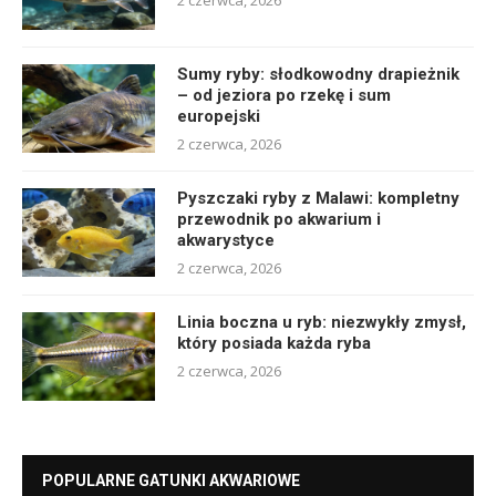
2 czerwca, 2026
Sumy ryby: słodkowodny drapieżnik
– od jeziora po rzekę i sum
europejski
2 czerwca, 2026
Pyszczaki ryby z Malawi: kompletny
przewodnik po akwarium i
akwarystyce
2 czerwca, 2026
Linia boczna u ryb: niezwykły zmysł,
który posiada każda ryba
2 czerwca, 2026
POPULARNE GATUNKI AKWARIOWE