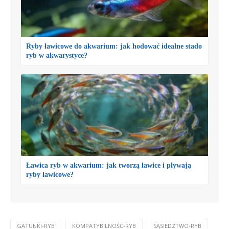
Ryby ławicowe do akwarium: jak hodować idealne stado
ryb w akwarystyce?
Ławica ryb w akwarium: jak tworzą ławice i pływają
ryby ławicowe?
GATUNKI-RYB
KOMPATYBILNOŚĆ-RYB
SĄSIEDZTWO-RYB