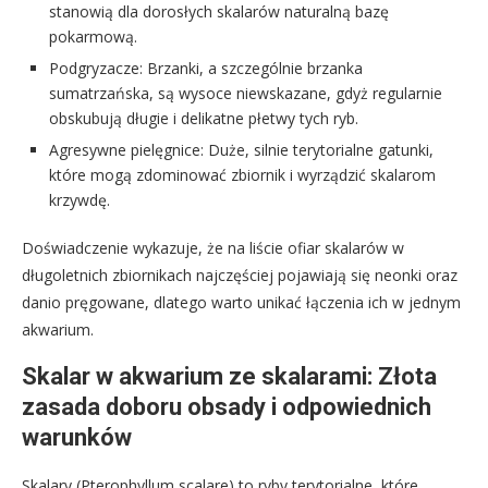
stanowią dla dorosłych skalarów naturalną bazę
pokarmową.
Podgryzacze: Brzanki, a szczególnie brzanka
sumatrzańska, są wysoce niewskazane, gdyż regularnie
obskubują długie i delikatne płetwy tych ryb.
Agresywne pielęgnice: Duże, silnie terytorialne gatunki,
które mogą zdominować zbiornik i wyrządzić skalarom
krzywdę.
Doświadczenie wykazuje, że na liście ofiar skalarów w
długoletnich zbiornikach najczęściej pojawiają się neonki oraz
danio pręgowane, dlatego warto unikać łączenia ich w jednym
akwarium.
Skalar w akwarium ze skalarami: Złota
zasada doboru obsady i odpowiednich
warunków
Skalary (Pterophyllum scalare) to ryby terytorialne, które