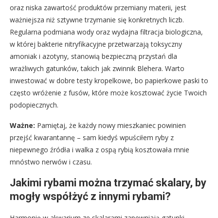
oraz niska zawartość produktów przemiany materii, jest
ważniejsza niż sztywne trzymanie się konkretnych liczb.
Regularna podmiana wody oraz wydajna filtracja biologiczna,
w której bakterie nitryfikacyjne przetwarzają toksyczny
amoniak i azotyny, stanowią bezpieczną przystań dla
wrażliwych gatunków, takich jak zwinnik Blehera. Warto
inwestować w dobre testy kropelkowe, bo papierkowe paski to
często wróżenie z fusów, które może kosztować życie Twoich
podopiecznych.
Ważne:
Pamiętaj, że każdy nowy mieszkaniec powinien
przejść kwarantannę – sam kiedyś wpuściłem ryby z
niepewnego źródła i walka z ospą rybią kosztowała mnie
mnóstwo nerwów i czasu.
Jakimi rybami można trzymać skalary, by
mogły współżyć z innymi rybami?
Harmonię w akwarium ze skalarami zapewniają gatunki