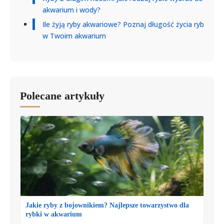
akwarium i wody?
Ile żyją ryby akwariowe? Poznaj długość życia ryb
w Twoim akwarium
Polecane artykuły
Jakie ryby z bojownikiem? Najlepsze towarzystwo dla
rybki w akwarium