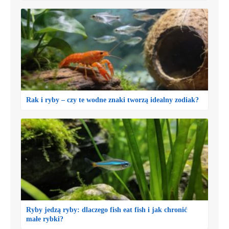
Rak i ryby – czy te wodne znaki tworzą idealny zodiak?
Ryby jedzą ryby: dlaczego fish eat fish i jak chronić
małe rybki?