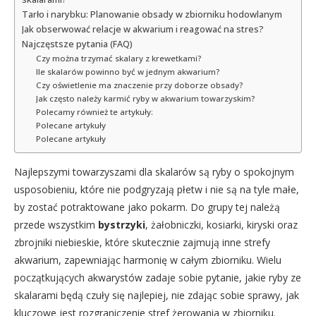
Tarło i narybku: Planowanie obsady w zbiorniku hodowlanym
Jak obserwować relacje w akwarium i reagować na stres?
Najczęstsze pytania (FAQ)
Czy można trzymać skalary z krewetkami?
Ile skalarów powinno być w jednym akwarium?
Czy oświetlenie ma znaczenie przy doborze obsady?
Jak często należy karmić ryby w akwarium towarzyskim?
Polecamy również te artykuły:
Polecane artykuły
Polecane artykuły
Najlepszymi towarzyszami dla skalarów są ryby o spokojnym
usposobieniu, które nie podgryzają płetw i nie są na tyle małe,
by zostać potraktowane jako pokarm. Do grupy tej należą
przede wszystkim
bystrzyki
, żałobniczki, kosiarki, kiryski oraz
zbrojniki niebieskie, które skutecznie zajmują inne strefy
akwarium, zapewniając harmonię w całym zbiorniku. Wielu
początkujących akwarystów zadaje sobie pytanie, jakie ryby ze
skalarami będą czuły się najlepiej, nie zdając sobie sprawy, jak
kluczowe jest rozgraniczenie stref żerowania w zbiorniku.