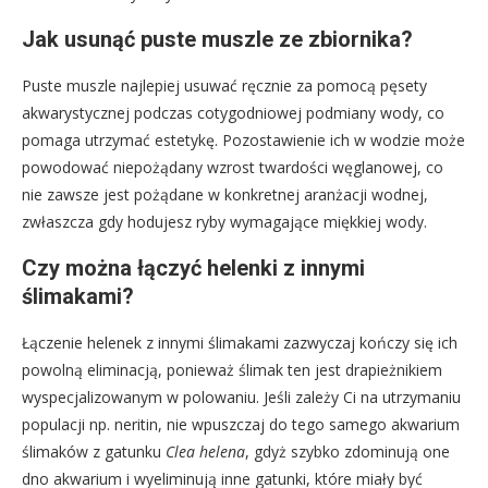
Jak usunąć puste muszle ze zbiornika?
Puste muszle najlepiej usuwać ręcznie za pomocą pęsety
akwarystycznej podczas cotygodniowej podmiany wody, co
pomaga utrzymać estetykę. Pozostawienie ich w wodzie może
powodować niepożądany wzrost twardości węglanowej, co
nie zawsze jest pożądane w konkretnej aranżacji wodnej,
zwłaszcza gdy hodujesz ryby wymagające miękkiej wody.
Czy można łączyć helenki z innymi
ślimakami?
Łączenie helenek z innymi ślimakami zazwyczaj kończy się ich
powolną eliminacją, ponieważ ślimak ten jest drapieżnikiem
wyspecjalizowanym w polowaniu. Jeśli zależy Ci na utrzymaniu
populacji np. neritin, nie wpuszczaj do tego samego akwarium
ślimaków z gatunku
Clea helena
, gdyż szybko zdominują one
dno akwarium i wyeliminują inne gatunki, które miały być