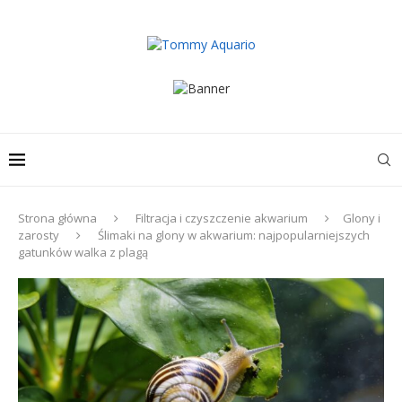
Strona główna
Filtracja i czyszczenie akwarium
Glony i
zarosty
Ślimaki na glony w akwarium: najpopularniejszych
gatunków walka z plagą