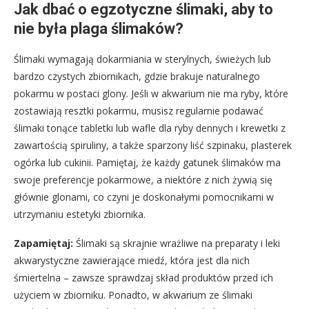
Jak dbać o egzotyczne ślimaki, aby to
nie była plaga ślimaków?
Ślimaki wymagają dokarmiania w sterylnych, świeżych lub
bardzo czystych zbiornikach, gdzie brakuje naturalnego
pokarmu w postaci glony. Jeśli w akwarium nie ma ryby, które
zostawiają resztki pokarmu, musisz regularnie podawać
ślimaki tonące tabletki lub wafle dla ryby dennych i krewetki z
zawartością spiruliny, a także sparzony liść szpinaku, plasterek
ogórka lub cukinii. Pamiętaj, że każdy gatunek ślimaków ma
swoje preferencje pokarmowe, a niektóre z nich żywią się
głównie glonami, co czyni je doskonałymi pomocnikami w
utrzymaniu estetyki zbiornika.
Zapamiętaj:
Ślimaki są skrajnie wrażliwe na preparaty i leki
akwarystyczne zawierające miedź, która jest dla nich
śmiertelna – zawsze sprawdzaj skład produktów przed ich
użyciem w zbiorniku. Ponadto, w akwarium ze ślimaki