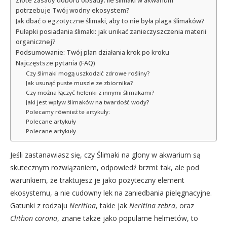
Złote zasady doboru obsady: ile ślimaki w akwarium
potrzebuje Twój wodny ekosystem?
Jak dbać o egzotyczne ślimaki, aby to nie była plaga ślimaków?
Pułapki posiadania ślimaki: jak unikać zanieczyszczenia materii
organicznej?
Podsumowanie: Twój plan działania krok po kroku
Najczęstsze pytania (FAQ)
Czy ślimaki mogą uszkodzić zdrowe rośliny?
Jak usunąć puste muszle ze zbiornika?
Czy można łączyć helenki z innymi ślimakami?
Jaki jest wpływ ślimaków na twardość wody?
Polecamy również te artykuły:
Polecane artykuły
Polecane artykuły
Jeśli zastanawiasz się, czy Ślimaki na glony w akwarium są
skutecznym rozwiązaniem, odpowiedź brzmi: tak, ale pod
warunkiem, że traktujesz je jako pożyteczny element
ekosystemu, a nie cudowny lek na zaniedbania pielęgnacyjne.
Gatunki z rodzaju
Neritina
, takie jak
Neritina zebra
, oraz
Clithon corona
, znane także jako popularne helmetów, to