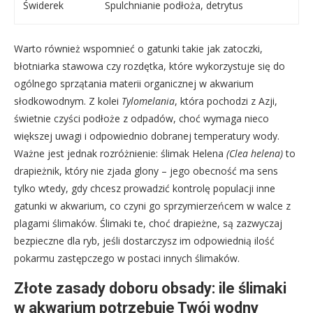
Świderek
Spulchnianie podłoża, detrytus
Warto również wspomnieć o gatunki takie jak zatoczki,
błotniarka stawowa czy rozdętka, które wykorzystuje się do
ogólnego sprzątania materii organicznej w akwarium
słodkowodnym. Z kolei
Tylomelania
, która pochodzi z Azji,
świetnie czyści podłoże z odpadów, choć wymaga nieco
większej uwagi i odpowiednio dobranej temperatury wody.
Ważne jest jednak rozróżnienie: ślimak Helena
(Clea helena)
to
drapieżnik, który nie zjada glony – jego obecność ma sens
tylko wtedy, gdy chcesz prowadzić kontrolę populacji inne
gatunki w akwarium, co czyni go sprzymierzeńcem w walce z
plagami ślimaków. Ślimaki te, choć drapieżne, są zazwyczaj
bezpieczne dla ryb, jeśli dostarczysz im odpowiednią ilość
pokarmu zastępczego w postaci innych ślimaków.
Złote zasady doboru obsady: ile ślimaki
w akwarium potrzebuje Twój wodny