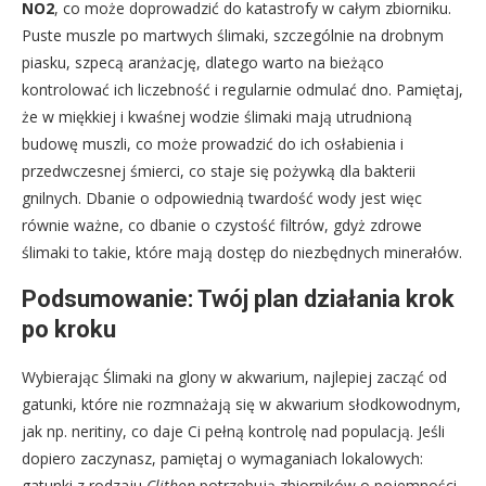
NO2
, co może doprowadzić do katastrofy w całym zbiorniku.
Puste muszle po martwych ślimaki, szczególnie na drobnym
piasku, szpecą aranżację, dlatego warto na bieżąco
kontrolować ich liczebność i regularnie odmulać dno. Pamiętaj,
że w miękkiej i kwaśnej wodzie ślimaki mają utrudnioną
budowę muszli, co może prowadzić do ich osłabienia i
przedwczesnej śmierci, co staje się pożywką dla bakterii
gnilnych. Dbanie o odpowiednią twardość wody jest więc
równie ważne, co dbanie o czystość filtrów, gdyż zdrowe
ślimaki to takie, które mają dostęp do niezbędnych minerałów.
Podsumowanie: Twój plan działania krok
po kroku
Wybierając Ślimaki na glony w akwarium, najlepiej zacząć od
gatunki, które nie rozmnażają się w akwarium słodkowodnym,
jak np. neritiny, co daje Ci pełną kontrolę nad populacją. Jeśli
dopiero zaczynasz, pamiętaj o wymaganiach lokalowych:
gatunki z rodzaju
Clithon
potrzebują zbiorników o pojemności