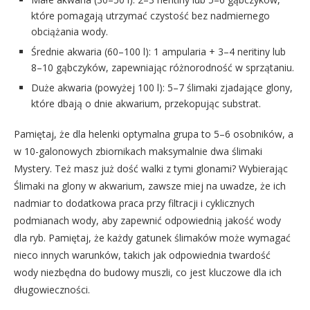
które pomagają utrzymać czystość bez nadmiernego
obciążania wody.
Średnie akwaria (60–100 l): 1 ampularia + 3–4 neritiny lub
8–10 gąbczyków, zapewniając różnorodność w sprzątaniu.
Duże akwaria (powyżej 100 l): 5–7 ślimaki zjadające glony,
które dbają o dnie akwarium, przekopując substrat.
Pamiętaj, że dla helenki optymalna grupa to 5–6 osobników, a
w 10-galonowych zbiornikach maksymalnie dwa ślimaki
Mystery. Też masz już dość walki z tymi glonami? Wybierając
Ślimaki na glony w akwarium, zawsze miej na uwadze, że ich
nadmiar to dodatkowa praca przy filtracji i cyklicznych
podmianach wody, aby zapewnić odpowiednią jakość wody
dla ryb. Pamiętaj, że każdy gatunek ślimaków może wymagać
nieco innych warunków, takich jak odpowiednia twardość
wody niezbędna do budowy muszli, co jest kluczowe dla ich
długowieczności.