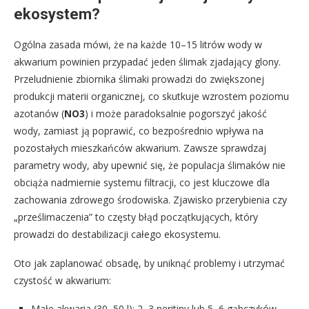
ekosystem?
Ogólna zasada mówi, że na każde 10–15 litrów wody w
akwarium powinien przypadać jeden ślimak zjadający glony.
Przeludnienie zbiornika ślimaki prowadzi do zwiększonej
produkcji materii organicznej, co skutkuje wzrostem poziomu
azotanów (
NO3
) i może paradoksalnie pogorszyć jakość
wody, zamiast ją poprawić, co bezpośrednio wpływa na
pozostałych mieszkańców akwarium. Zawsze sprawdzaj
parametry wody, aby upewnić się, że populacja ślimaków nie
obciąża nadmiernie systemu filtracji, co jest kluczowe dla
zachowania zdrowego środowiska. Zjawisko przerybienia czy
„prześlimaczenia” to częsty błąd początkujących, który
prowadzi do destabilizacji całego ekosystemu.
Oto jak zaplanować obsadę, by uniknąć problemy i utrzymać
czystość w akwarium:
Małe akwaria (30–50 l): 2–3 neritiny lub 5–6 gąbczyków,