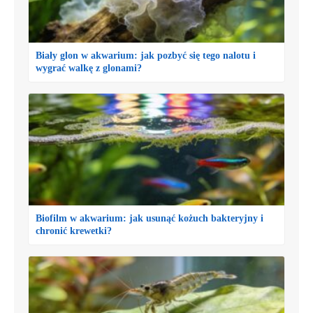
Biały glon w akwarium: jak pozbyć się tego nalotu i
wygrać walkę z glonami?
Biofilm w akwarium: jak usunąć kożuch bakteryjny i
chronić krewetki?