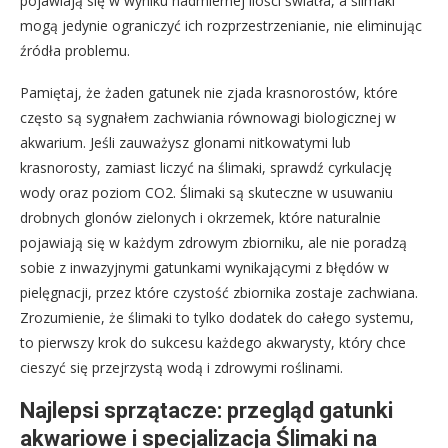
pojawiają się w wyniku nadmiernej ilości światła, a ślimaki
mogą jedynie ograniczyć ich rozprzestrzenianie, nie eliminując
źródła problemu.
Pamiętaj, że żaden gatunek nie zjada krasnorostów, które
często są sygnałem zachwiania równowagi biologicznej w
akwarium. Jeśli zauważysz glonami nitkowatymi lub
krasnorosty, zamiast liczyć na ślimaki, sprawdź cyrkulację
wody oraz poziom CO2. Ślimaki są skuteczne w usuwaniu
drobnych glonów zielonych i okrzemek, które naturalnie
pojawiają się w każdym zdrowym zbiorniku, ale nie poradzą
sobie z inwazyjnymi gatunkami wynikającymi z błędów w
pielęgnacji, przez które czystość zbiornika zostaje zachwiana.
Zrozumienie, że ślimaki to tylko dodatek do całego systemu,
to pierwszy krok do sukcesu każdego akwarysty, który chce
cieszyć się przejrzystą wodą i zdrowymi roślinami.
Najlepsi sprzątacze: przegląd gatunki
akwariowe i specjalizacja Ślimaki na