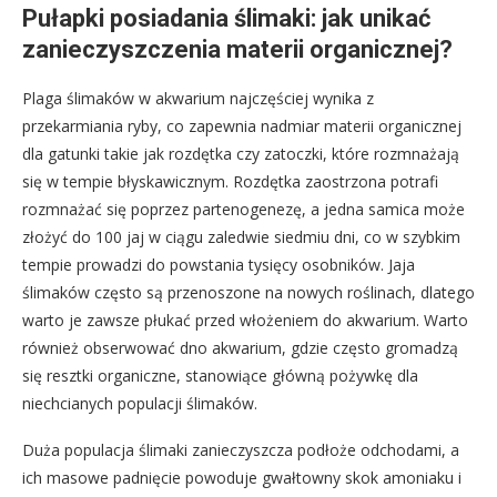
Pułapki posiadania ślimaki: jak unikać
zanieczyszczenia materii organicznej?
Plaga ślimaków w akwarium najczęściej wynika z
przekarmiania ryby, co zapewnia nadmiar materii organicznej
dla gatunki takie jak rozdętka czy zatoczki, które rozmnażają
się w tempie błyskawicznym. Rozdętka zaostrzona potrafi
rozmnażać się poprzez partenogenezę, a jedna samica może
złożyć do 100 jaj w ciągu zaledwie siedmiu dni, co w szybkim
tempie prowadzi do powstania tysięcy osobników. Jaja
ślimaków często są przenoszone na nowych roślinach, dlatego
warto je zawsze płukać przed włożeniem do akwarium. Warto
również obserwować dno akwarium, gdzie często gromadzą
się resztki organiczne, stanowiące główną pożywkę dla
niechcianych populacji ślimaków.
Duża populacja ślimaki zanieczyszcza podłoże odchodami, a
ich masowe padnięcie powoduje gwałtowny skok amoniaku i