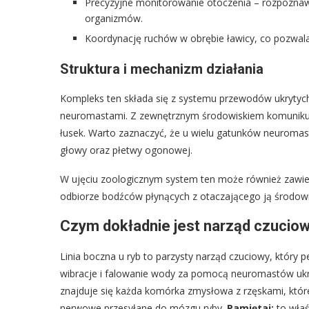
Precyzyjne monitorowanie otoczenia – rozpoznawa
organizmów.
Koordynację ruchów w obrębie ławicy, co pozwala n
Struktura i mechanizm działania
Kompleks ten składa się z systemu przewodów ukrytyc
neuromastami. Z zewnętrznym środowiskiem komunikują
łusek. Warto zaznaczyć, że u wielu gatunków neuromast
głowy oraz płetwy ogonowej.
W ujęciu zoologicznym system ten może również zawie
odbiorze bodźców płynących z otaczającego ją środow
Czym dokładnie jest narząd czuciowy,
Linia boczna u ryb to parzysty narząd czuciowy, który 
wibracje i falowanie wody za pomocą neuromastów ukry
znajduje się każda komórka zmysłowa z rzęskami, któr
nerwowe przesyłane do mózgu ryby.
Pamiętaj:
to właś