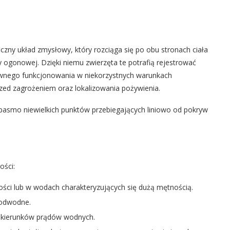
zny układ zmysłowy, który rozciąga się po obu stronach ciała
y ogonowej. Dzięki niemu zwierzęta te potrafią rejestrować
prawnego funkcjonowania w niekorzystnych warunkach
rzed zagrożeniem oraz lokalizowania pożywienia.
pasmo niewielkich punktów przebiegających liniowo od pokryw
ości:
ości lub w wodach charakteryzujących się dużą mętnością.
podwodne.
z kierunków prądów wodnych.