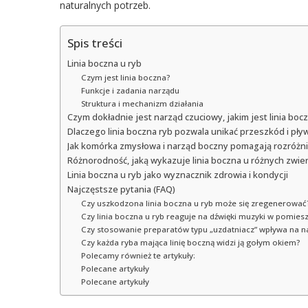
naturalnych potrzeb.
Spis treści
Linia boczna u ryb
Czym jest linia boczna?
Funkcje i zadania narządu
Struktura i mechanizm działania
Czym dokładnie jest narząd czuciowy, jakim jest linia boc
Dlaczego linia boczna ryb pozwala unikać przeszkód i pły
Jak komórka zmysłowa i narząd boczny pomagają rozróżni
Różnorodność, jaką wykazuje linia boczna u różnych zwie
Linia boczna u ryb jako wyznacznik zdrowia i kondycji
Najczęstsze pytania (FAQ)
Czy uszkodzona linia boczna u ryb może się zregenerować
Czy linia boczna u ryb reaguje na dźwięki muzyki w pomies
Czy stosowanie preparatów typu „uzdatniacz” wpływa na n
Czy każda ryba mająca linię boczną widzi ją gołym okiem?
Polecamy również te artykuły:
Polecane artykuły
Polecane artykuły