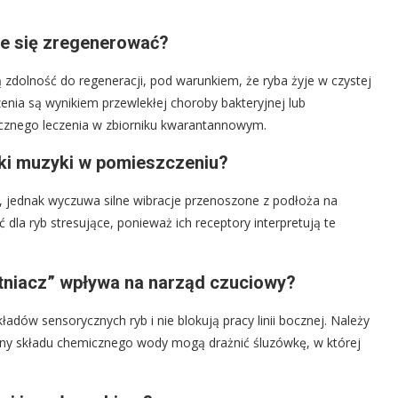
że się zregenerować?
dolność do regeneracji, pod warunkiem, że ryba żyje w czystej
enia są wynikiem przewlekłej choroby bakteryjnej lub
tycznego leczenia w zbiorniku kwarantannowym.
ięki muzyki w pomieszczeniu?
, jednak wyczuwa silne wibracje przenoszone z podłoża na
la ryb stresujące, ponieważ ich receptory interpretują te
tniacz” wpływa na narząd czuciowy?
adów sensorycznych ryb i nie blokują pracy linii bocznej. Należy
any składu chemicznego wody mogą drażnić śluzówkę, w której