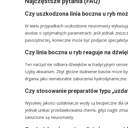
Najczęstsze pytania (FAQ)
Czy uszkodzona linia boczna u ryb mo
W wielu przypadkach uszkodzone neuromasty wykazują z
wodzie o optymalnych parametrach. Jeśli jednak zniszcz
pasożytniczej, konieczne może być podjęcie specjalis
Czy linia boczna u ryb reaguje na dźw
Ten narząd nie odbiera dźwięków w tradycyjnym sensie
szyby akwarium. Zbyt głośne dudnienie basów może być d
drgania jako nienaturalne zaburzenia hydrodynamiczne.
Czy stosowanie preparatów typu „uzda
Wysokiej jakości uzdatniacze wody są bezpieczne dla ukł
jednak unikać przedawkowania chemii, gdyż nagłe zmi
zanurzone są neuromasty.