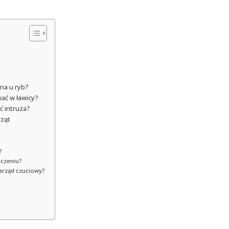
zna u ryb?
wać w ławicy?
ć intruza?
rząt
?
zczeniu?
arząd czuciowy?