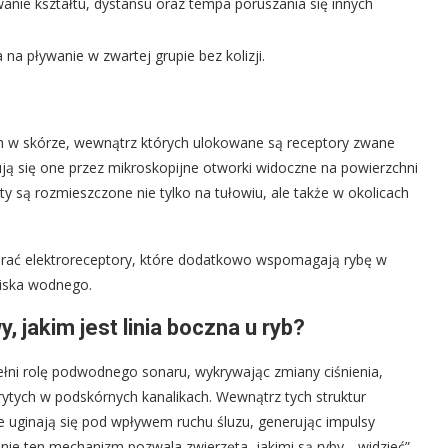
nie kształtu, dystansu oraz tempa poruszania się innych
a pływanie w zwartej grupie bez kolizji.
h w skórze, wewnątrz których ulokowane są receptory zwane
 się one przez mikroskopijne otworki widoczne na powierzchni
y są rozmieszczone nie tylko na tułowiu, ale także w okolicach
rać elektroreceptory, które dodatkowo wspomagają rybę w
iska wodnego.
 jakim jest linia boczna u ryb?
pełni rolę podwodnego sonaru, wykrywając zmiany ciśnienia,
tych w podskórnych kanalikach. Wewnątrz tych struktur
e uginają się pod wpływem ruchu śluzu, generując impulsy
nie ten mechanizm pozwala zwierzęta, jakimi są ryby, „widzieć”