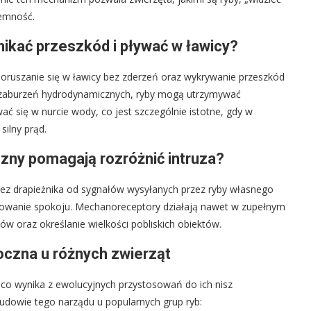
iemność.
nikać przeszkód i pływać w ławicy?
oruszanie się w ławicy bez zderzeń oraz wykrywanie przeszkód
acji zaburzeń hydrodynamicznych, ryby mogą utrzymywać
ć się w nurcie wody, co jest szczególnie istotne, gdy w
silny prąd.
zny pomagają rozróżnić intruza?
zez drapieżnika od sygnałów wysyłanych przez ryby własnego
chowanie spokoju. Mechanoreceptory działają nawet w zupełnym
ków oraz określanie wielkości pobliskich obiektów.
oczna u różnych zwierząt
, co wynika z ewolucyjnych przystosowań do ich nisz
budowie tego narządu u popularnych grup ryb: