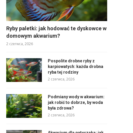
Ryby paletki: jak hodować te dyskowce w
domowym akwarium?
2 czerwca, 2026
Pospolite drobne ryby z
karpiowatych: każda drobna
ryba tej rodziny
2 czerwca, 2026
Podmiany wody w akwarium:
jak robić to dobrze, by woda
była zdrowa?
2 czerwca, 2026
Akwarium dla patyczaka: jak