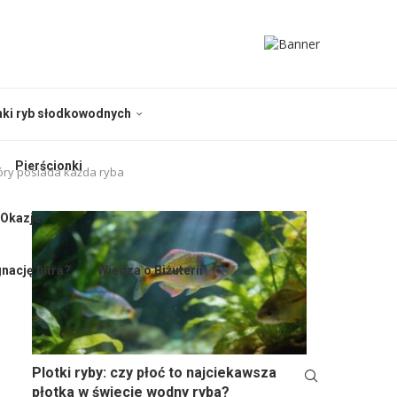
nki ryb słodkowodnych
Pierścionki
tóry posiada każda ryba
 Okazje
nację filtra?
Wiedza o Biżuterii
Plotki ryby: czy płoć to najciekawsza
płotka w świecie wodny ryba?