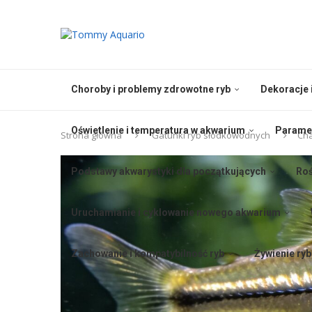
Choroby i problemy zdrowotne ryb
Dekoracje 
Oświetlenie i temperatura w akwarium
Paramet
Strona główna
Gatunki ryb słodkowodnych
Cha
Podstawy akwarystyki dla początkujących
Roś
Uruchamianie i cyklowanie nowego akwarium
Zachowanie i kompatybilność ryb
Żywienie ry