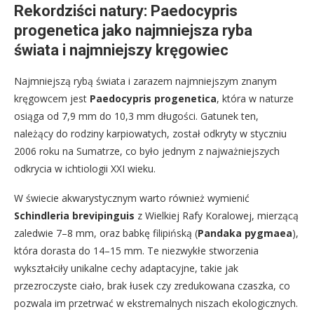
Rekordziści natury: Paedocypris
progenetica jako najmniejsza ryba
świata i najmniejszy kręgowiec
Najmniejszą rybą świata i zarazem najmniejszym znanym
kręgowcem jest
Paedocypris progenetica
, która w naturze
osiąga od 7,9 mm do 10,3 mm długości. Gatunek ten,
należący do rodziny karpiowatych, został odkryty w styczniu
2006 roku na Sumatrze, co było jednym z najważniejszych
odkrycia w ichtiologii XXI wieku.
W świecie akwarystycznym warto również wymienić
Schindleria brevipinguis
z Wielkiej Rafy Koralowej, mierzącą
zaledwie 7–8 mm, oraz babkę filipińską (
Pandaka pygmaea
),
która dorasta do 14–15 mm. Te niezwykłe stworzenia
wykształciły unikalne cechy adaptacyjne, takie jak
przezroczyste ciało, brak łusek czy zredukowana czaszka, co
pozwala im przetrwać w ekstremalnych niszach ekologicznych.