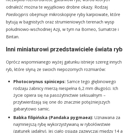
odnaleźć można te wyjątkowo drobne okazy. Rodzaj
Paedocypris
obejmuje mikroskopijne ryby karpiowate, które
bytują w bagnistych oraz strumieniowych terenach wysp
południowo-wschodniej Azji, w tym na Borneo, Sumatrze i
Bintan.
Inni miniaturowi przedstawiciele świata ryb
Oprócz wspomnianego wyżej gatunku istnieje szereg innych
ryb, które słyną ze swoich niepozornych rozmiarów:
Photocorynus spiniceps:
Samce tego głębinowego
rodzaju żabnicy mierzą niespełna 6,2 mm długości. Ich
życie opiera się na pasożytnictwie seksualnym –
przytwierdzają się one do znacznie potężniejszych
gabarytowo samic.
Babka filipińska (Pandaka pygmaea):
Uznawana za
najmniejszą rybę wykorzystywaną w rybołówstwie
(gatunek jadalny). Jej ciało osiąga zazwyczaj między 14 a