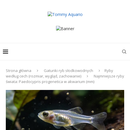
Strona główna
Gatunki ryb słodkowodnych
Ryby
według cech (rozmiar, wygląd, zachowanie)
Najmniejsze ryby
świata: Paedocypris progenetica w akwarium (mm)