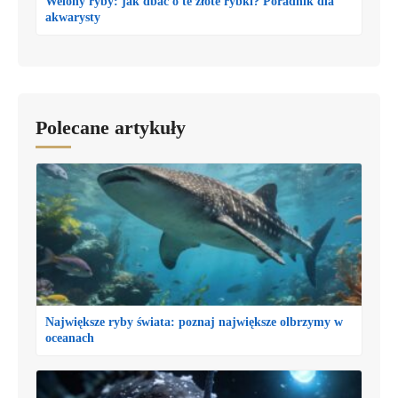
Welony ryby: jak dbać o te złote rybki? Poradnik dla
akwarysty
Polecane artykuły
Największe ryby świata: poznaj największe olbrzymy w
oceanach