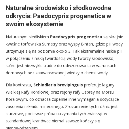
Naturalne środowisko i słodkowodne
odkrycia: Paedocypris progenetica w
swoim ekosystemie
Naturalnym siedliskiem
Paedocypris progenetica
są skrajnie
kwaśne torfowiska Sumatry oraz wyspy Bintan, gdzie pH wody
utrzymuje się na poziomie około 3. Tak ekstremalnie niskie pH
w połączeniu z niską twardością wody tworzy środowisko,
które jest niezwykle trudne do odwzorowania w warunkach
domowych bez zaawansowanej wiedzy o chemii wody.
Dla kontrastu,
Schindleria brevipinguis
preferuje laguny
Wielkiej Rafy Koralowej oraz rejony rafy Osprey na Morzu
Koralowym, co oznacza zupełnie inne wymagania dotyczące
zasolenia i składu mineralnego. Zrozumienie tych różnic jest
kluczowe, ponieważ próba utrzymania tych zwierząt w
standardowej kranówce niemal zawsze kończy się
niepowodzeniem.