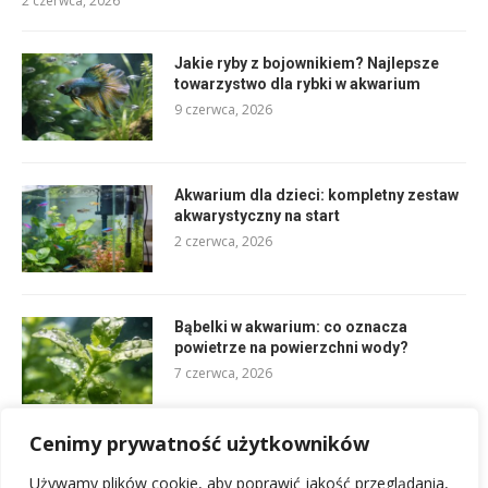
2 czerwca, 2026
Jakie ryby z bojownikiem? Najlepsze
towarzystwo dla rybki w akwarium
9 czerwca, 2026
Akwarium dla dzieci: kompletny zestaw
akwarystyczny na start
2 czerwca, 2026
Bąbelki w akwarium: co oznacza
powietrze na powierzchni wody?
7 czerwca, 2026
Cenimy prywatność użytkowników
Amoniak w akwarium: objawy zatrucia
ryb i jak ratować obsadę przed azotem
Używamy plików cookie, aby poprawić jakość przeglądania,