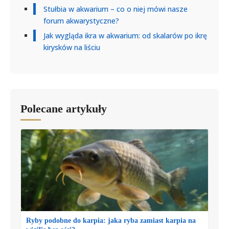
Stułbia w akwarium – co o niej mówi nasze
forum akwarystyczne?
Jak wygląda ikra w akwarium: od skalarów po ikrę
kirysków na liściu
Polecane artykuły
Ryby podobne do karpia: jaka ryba zamiast karpia na