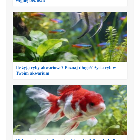
wigilię bez ości?
Ile żyją ryby akwariowe? Poznaj długość życia ryb w
Twoim akwarium