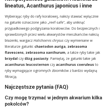
lineatus, Acanthurus japonicus i inne
Wybierając ryby do rafy koralowej, należy stawiać wyłącznie
na gatunki oznaczone jako „reef-safe”, aby uniknąć
przypadkowego podgryzania koralowców. Do bezpiecznych i
sprawdzonych przez wielu akwarystów mieszkańców należą
błazenki, wargacz
Halichoeres chrysus
czy wymieniane w
literaturze gatunki:
chaetodon auriga
,
zebrasoma
flavescens
,
zebrasoma xanthurum
, a także ryby takie jak
brzydal
czy
ślizg pasiasty
. Pamiętaj, że gatunki takie jak
acanthurus leucosternon
czy
acanthurus coeruleus
to
ryby wymagające ogromnych zbiorników z bardzo wydajną
filtracją.
Najczęstsze pytania (FAQ)
Czy mogę trzymać w jednym akwarium kilka
pokolców?