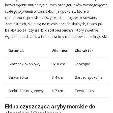
bezwzględnie unikać ryb dużych oraz gatunków wymagających
stałego pływania w toni, takich jak pokolec, które w
ograniczonej przestrzeni szybko stają się zestresowane.
Zamiast nich, skup się na mieszkańcach skalnych, takich jak
babka żółta
, czy
garbik żółtoogonowy
, który świetnie
wypełni przestrzeń, o ile zapewnimy mu odpowiednie kryjówki.
Gatunek
Wielkość
Charakter
Błazenek okoniowy
8-10 cm
Spokojny
Babka żółta
3-4 cm
Bardzo spokojna
Garbik żółtoogonowy
6-7 cm
Terytorialny
Ekipa czyszcząca a ryby morskie do