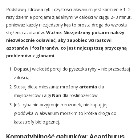
Podstawą zdrowia ryb i czystości akwarium jest karmienie 1–2
razy dziennie porcjami zjadalnymi w całości w ciągu 2–3 minut,
ponieważ każdy niezjedzony kęs to prosta droga do wzrostu
stężenia azotanów.
Ważne: Niezjedzony pokarm należy
niezwłocznie odławiać, aby zapobiec wzrostowi
azotanów i fosforanów, co jest najczęstszą przyczyną
problemów z glonami.
Dopasuj wielkość porcji do pyszczka ryby – nie przesadzaj
z ilością.
Stosuj dietę mieszaną: mrożony
artemia
dla
mięsożerców i algi
Nori
dla roślinożerców.
Jeśli ryba nie przyjmuje mrożonek, nie kupuj jej –
głodówka w akwarium morskim to krótka droga do
katastrofy biologicznej.
Kompatybilność gatunków: Acanthurus