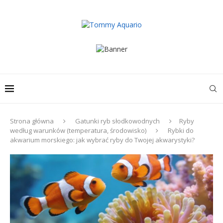
Strona główna
Gatunki ryb słodkowodnych
Ryby
według warunków (temperatura, środowisko)
Rybki do
akwarium morskiego: jak wybrać ryby do Twojej akwarystyki?