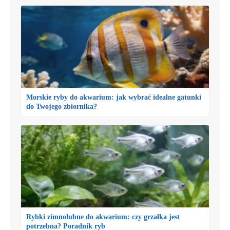
Morskie ryby do akwarium: jak wybrać idealne gatunki
do Twojego zbiornika?
Rybki zimnolubne do akwarium: czy grzałka jest
potrzebna? Poradnik ryb