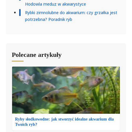
Hodowla meduz w akwarystyce
Rybki zimnolubne do akwarium: czy grzałka jest
potrzebna? Poradnik ryb
Polecane artykuły
Ryby słodkowodne: jak stworzyć idealne akwarium dla
Twoich ryb?