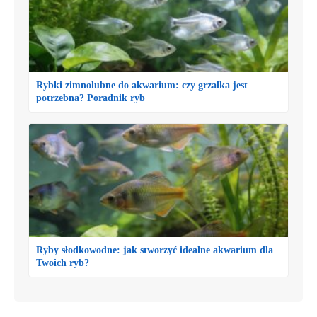
Rybki zimnolubne do akwarium: czy grzałka jest
potrzebna? Poradnik ryb
Ryby słodkowodne: jak stworzyć idealne akwarium dla
Twoich ryb?