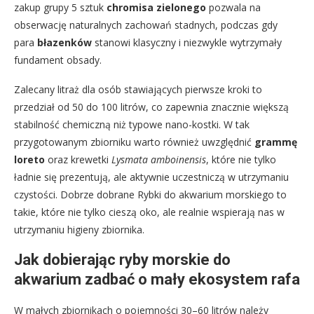
zakup grupy 5 sztuk
chromisa zielonego
pozwala na
obserwację naturalnych zachowań stadnych, podczas gdy
para
błazenków
stanowi klasyczny i niezwykle wytrzymały
fundament obsady.
Zalecany litraż dla osób stawiających pierwsze kroki to
przedział od 50 do 100 litrów, co zapewnia znacznie większą
stabilność chemiczną niż typowe nano-kostki. W tak
przygotowanym zbiorniku warto również uwzględnić
grammę
loreto
oraz krewetki
Lysmata amboinensis
, które nie tylko
ładnie się prezentują, ale aktywnie uczestniczą w utrzymaniu
czystości. Dobrze dobrane Rybki do akwarium morskiego to
takie, które nie tylko cieszą oko, ale realnie wspierają nas w
utrzymaniu higieny zbiornika.
Jak dobierając ryby morskie do
akwarium zadbać o mały ekosystem rafa
W małych zbiornikach o pojemności 30–60 litrów należy