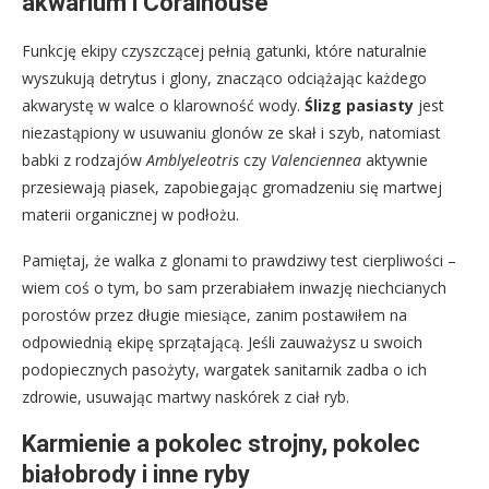
akwarium i Coralhouse
Funkcję ekipy czyszczącej pełnią gatunki, które naturalnie
wyszukują detrytus i glony, znacząco odciążając każdego
akwarystę w walce o klarowność wody.
Ślizg pasiasty
jest
niezastąpiony w usuwaniu glonów ze skał i szyb, natomiast
babki z rodzajów
Amblyeleotris
czy
Valenciennea
aktywnie
przesiewają piasek, zapobiegając gromadzeniu się martwej
materii organicznej w podłożu.
Pamiętaj, że walka z glonami to prawdziwy test cierpliwości –
wiem coś o tym, bo sam przerabiałem inwazję niechcianych
porostów przez długie miesiące, zanim postawiłem na
odpowiednią ekipę sprzątającą. Jeśli zauważysz u swoich
podopiecznych pasożyty, wargatek sanitarnik zadba o ich
zdrowie, usuwając martwy naskórek z ciał ryb.
Karmienie a pokolec strojny, pokolec
białobrody i inne ryby