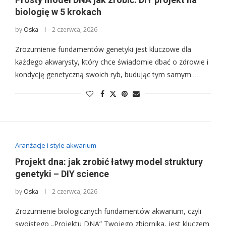
biologię w 5 krokach
by
Oska
2 czerwca, 2026
Zrozumienie fundamentów genetyki jest kluczowe dla
każdego akwarysty, który chce świadomie dbać o zdrowie i
kondycję genetyczną swoich ryb, budując tym samym …
Aranżacje i style akwarium
Projekt dna: jak zrobić łatwy model struktury
genetyki – DIY science
by
Oska
2 czerwca, 2026
Zrozumienie biologicznych fundamentów akwarium, czyli
swoistego „Projektu DNA” Twojego zbiornika, jest kluczem