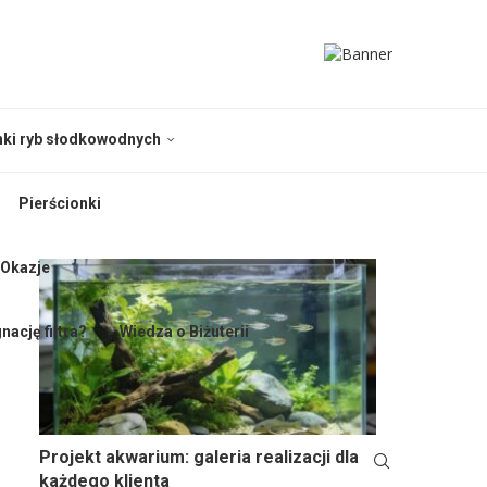
nki ryb słodkowodnych
Pierścionki
 Okazje
nację filtra?
Wiedza o Biżuterii
Projekt akwarium: galeria realizacji dla
każdego klienta