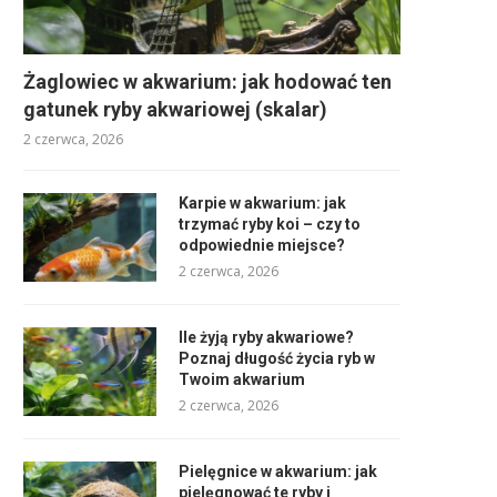
Żaglowiec w akwarium: jak hodować ten
gatunek ryby akwariowej (skalar)
2 czerwca, 2026
Karpie w akwarium: jak
trzymać ryby koi – czy to
odpowiednie miejsce?
2 czerwca, 2026
Ile żyją ryby akwariowe?
Poznaj długość życia ryb w
Twoim akwarium
2 czerwca, 2026
Pielęgnice w akwarium: jak
pielęgnować te ryby i