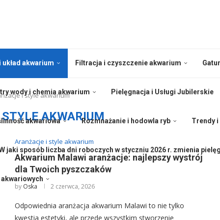
i układ akwarium
Filtracja i czyszczenie akwarium
Gatu
ry wody i chemia akwarium
Pielęgnacja i Usługi Jubilerskie
nżacje i style akwarium
I STYLE AKWARIUM
linność akwariowa
Rozmnażanie i hodowla ryb
Trendy i
Aranżacje i style akwarium
W jaki sposób liczba dni roboczych w styczniu 2026 r. zmienia pielęg
Akwarium Malawi aranżacje: najlepszy wystrój
dla Twoich pyszczaków
b akwariowych
by
Oska
2 czerwca, 2026
Odpowiednia aranżacja akwarium Malawi to nie tylko
kwestia estetyki, ale przede wszystkim stworzenie