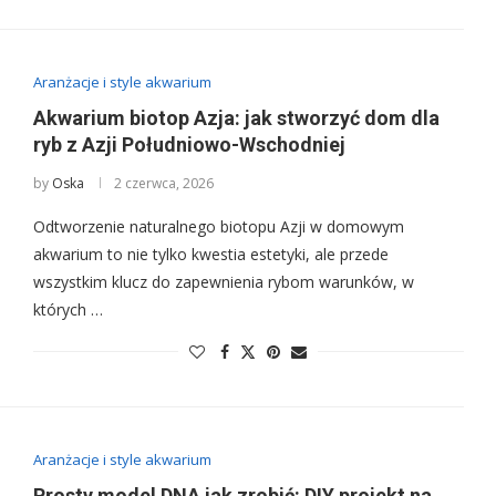
Aranżacje i style akwarium
Akwarium biotop Azja: jak stworzyć dom dla
ryb z Azji Południowo-Wschodniej
by
Oska
2 czerwca, 2026
Odtworzenie naturalnego biotopu Azji w domowym
akwarium to nie tylko kwestia estetyki, ale przede
wszystkim klucz do zapewnienia rybom warunków, w
których …
Aranżacje i style akwarium
Prosty model DNA jak zrobić: DIY projekt na