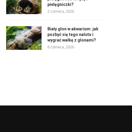
pielęgniczki?
2 czerwca, 2026
Biały glon w akwarium: jak
pozbyć się tego nalotu i
wygrać walkę z glonami?
6 czerwca, 2026