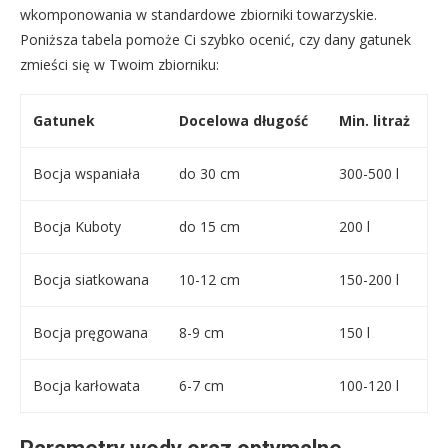
wkomponowania w standardowe zbiorniki towarzyskie.
Poniższa tabela pomoże Ci szybko ocenić, czy dany gatunek
zmieści się w Twoim zbiorniku:
Gatunek
Docelowa długość
Min. litraż
Bocja wspaniała
do 30 cm
300-500 l
Bocja Kuboty
do 15 cm
200 l
Bocja siatkowana
10-12 cm
150-200 l
Bocja pręgowana
8-9 cm
150 l
Bocja karłowata
6-7 cm
100-120 l