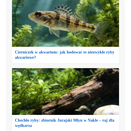
Cierniczek w akwarium: jak hodować te niezwykłe ryby
akwariowe?
Chechło ryby: zbiornik Jurajski Młyn w Nakle – raj dla
wędkarza