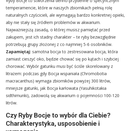
Ryby Bocje to stworzenia denno-przydenne o specyficznym
temperamencie, które w naszych zbiornikach pełnią rolę
naturalnych czyścicieli, ale wymagają bardzo konkretnej opieki,
aby nie stały się źródłem problemów w akwarium.
Najważniejszą zasadą, o której musisz pamiętać przed
zakupem, jest ich stadny charakter – te ryby bezwzględnie
potrzebują grupy złożonej z co najmniej 5-6 osobników.
Zapamiętaj:
samotna bocja to zestresowana bocja, która
zamiast cieszyć oko, będzie chować się po kątach i szybciej
chorować. Wybór gatunku musi być ściśle skorelowany z
litrażem: podczas gdy Bocja wspaniała (Chromobotia
macracanthus) wymaga zbiorników powyżej 300 litrów,
mniejsze gatunki, jak Bocja karłowata (Yasuhikotakia
sidthimunki), zadowolą się akwarium o pojemności 100-120
litrów.
Czy Ryby Bocje to wybór dla Ciebie?
Charakterystyka, usposobienie i