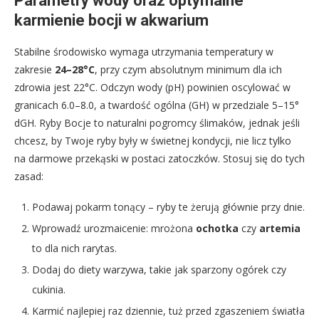
Parametry wody oraz optymalne
karmienie bocji w akwarium
Stabilne środowisko wymaga utrzymania temperatury w
zakresie
24–28°C
, przy czym absolutnym minimum dla ich
zdrowia jest 22°C. Odczyn wody (pH) powinien oscylować w
granicach 6.0–8.0, a twardość ogólna (GH) w przedziale 5–15°
dGH. Ryby Bocje to naturalni pogromcy ślimaków, jednak jeśli
chcesz, by Twoje ryby były w świetnej kondycji, nie licz tylko
na darmowe przekąski w postaci zatoczków. Stosuj się do tych
zasad:
Podawaj pokarm tonący – ryby te żerują głównie przy dnie.
Wprowadź urozmaicenie: mrożona
ochotka
czy
artemia
to dla nich rarytas.
Dodaj do diety warzywa, takie jak sparzony ogórek czy
cukinia.
Karmić najlepiej raz dziennie, tuż przed zgaszeniem światła