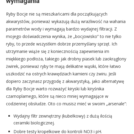
wymagania
Ryby Bocje nie są mieszkańcami dla początkujących
akwarystów, ponieważ wykazują dużą wrażliwość na wahania
parametrów wody i wymagają bardzo wydajnej filtracji. Z
mojego doświadczenia wynika, że „bocjowisko” to nie tylko
ryby, to przede wszystkim dobrze przemyślany sprzęt. Ich
utrzymanie wiąże się z koniecznością zapewnienia im
miękkiego podłoża, takiego jak drobny piasek lub zaokrąglony
żwirek, ponieważ ryby te mają delikatne wąsiki, które łatwo
uszkodzić na ostrych krawędziach kamieni czy żwiru. Jeśli
dopiero zaczynasz przygodę z akwarystyką, jako alternatywę
dla Ryby Bocje warto rozważyć kiryski lub kiryśnika
czarnoplamego, które są nieco mniej wymagające w
codziennej obsłudze. Oto co musisz mieć w swoim „arsenale”:
Wydajny filtr zewnętrzny (kubełkowy) z dużą ilością
ceramiki biologicznej.
Dobre testy kropelkowe do kontroli NO3 i pH.