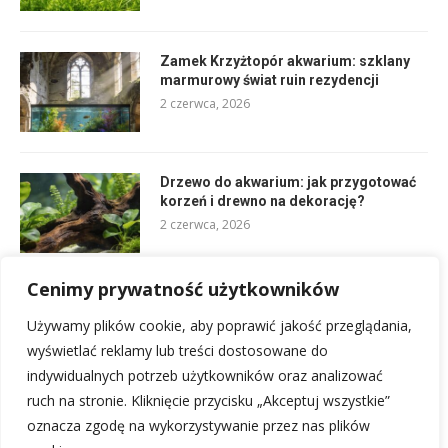
Zamek Krzyżtopór akwarium: szklany
marmurowy świat ruin rezydencji
2 czerwca, 2026
Drzewo do akwarium: jak przygotować
korzeń i drewno na dekorację?
2 czerwca, 2026
Cenimy prywatność użytkowników
Pęcherz pławny u ryby: jak regulować
głębokości zanurzenia?
Używamy plików cookie, aby poprawić jakość przeglądania,
4 czerwca, 2026
wyświetlać reklamy lub treści dostosowane do
indywidualnych potrzeb użytkowników oraz analizować
ruch na stronie. Kliknięcie przycisku „Akceptuj wszystkie”
oznacza zgodę na wykorzystywanie przez nas plików