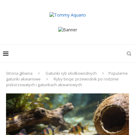
Strona główna
Gatunki ryb słodkowodnych
Popularne
gatunki akwariowe
Ryby bocje: przewodnik po rodzinie
piskorzowatych i gatunkach akwariowych