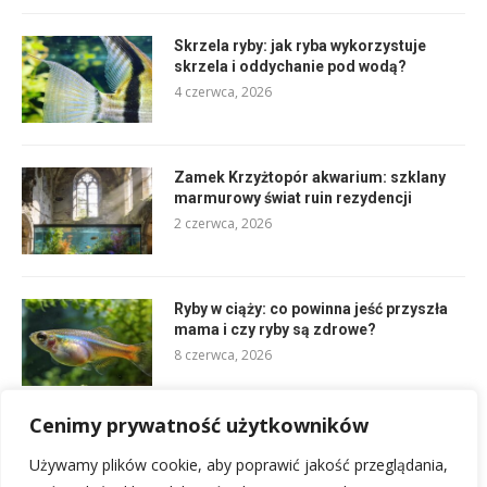
Skrzela ryby: jak ryba wykorzystuje
skrzela i oddychanie pod wodą?
4 czerwca, 2026
Zamek Krzyżtopór akwarium: szklany
marmurowy świat ruin rezydencji
2 czerwca, 2026
Ryby w ciąży: co powinna jeść przyszła
mama i czy ryby są zdrowe?
8 czerwca, 2026
Cenimy prywatność użytkowników
W jakiej temperaturze giną bakterie?
Legionella, pranie i higiena tkanin
Używamy plików cookie, aby poprawić jakość przeglądania,
5 czerwca, 2026