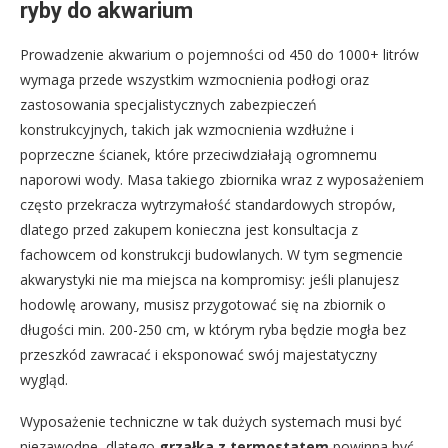
ryby do akwarium
Prowadzenie akwarium o pojemności od 450 do 1000+ litrów
wymaga przede wszystkim wzmocnienia podłogi oraz
zastosowania specjalistycznych zabezpieczeń
konstrukcyjnych, takich jak wzmocnienia wzdłużne i
poprzeczne ścianek, które przeciwdziałają ogromnemu
naporowi wody. Masa takiego zbiornika wraz z wyposażeniem
często przekracza wytrzymałość standardowych stropów,
dlatego przed zakupem konieczna jest konsultacja z
fachowcem od konstrukcji budowlanych. W tym segmencie
akwarystyki nie ma miejsca na kompromisy: jeśli planujesz
hodowlę arowany, musisz przygotować się na zbiornik o
długości min. 200-250 cm, w którym ryba będzie mogła bez
przeszkód zawracać i eksponować swój majestatyczny
wygląd.
Wyposażenie techniczne w tak dużych systemach musi być
niezawodne, dlatego
grzałka z termostatem
powinna być