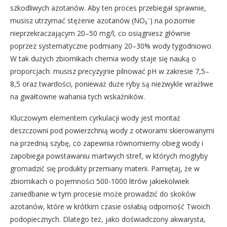
szkodliwych azotanów. Aby ten proces przebiegał sprawnie,
musisz utrzymać stężenie azotanów (NO₃⁻) na poziomie
nieprzekraczającym 20–50 mg/l, co osiągniesz głównie
poprzez systematyczne podmiany 20–30% wody tygodniowo.
W tak dużych zbiornikach chemia wody staje się nauką o
proporcjach: musisz precyzyjnie pilnować pH w zakresie 7,5–
8,5 oraz twardości, ponieważ duże ryby są niezwykle wrażliwe
na gwałtowne wahania tych wskaźników.
Kluczowym elementem cyrkulacji wody jest montaż
deszczowni pod powierzchnią wody z otworami skierowanymi
na przednią szybę, co zapewnia równomierny obieg wody i
zapobiega powstawaniu martwych stref, w których mogłyby
gromadzić się produkty przemiany materii. Pamiętaj, że w
zbiornikach o pojemności 500-1000 litrów jakiekolwiek
zaniedbanie w tym procesie może prowadzić do skoków
azotanów, które w krótkim czasie osłabią odporność Twoich
podopiecznych. Dlatego też, jako doświadczony akwarysta,