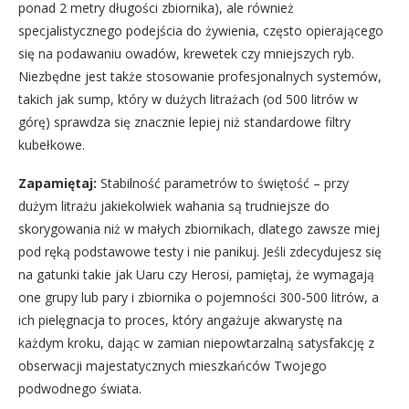
ponad 2 metry długości zbiornika), ale również
specjalistycznego podejścia do żywienia, często opierającego
się na podawaniu owadów, krewetek czy mniejszych ryb.
Niezbędne jest także stosowanie profesjonalnych systemów,
takich jak sump, który w dużych litrażach (od 500 litrów w
górę) sprawdza się znacznie lepiej niż standardowe filtry
kubełkowe.
Zapamiętaj:
Stabilność parametrów to świętość – przy
dużym litrażu jakiekolwiek wahania są trudniejsze do
skorygowania niż w małych zbiornikach, dlatego zawsze miej
pod ręką podstawowe testy i nie panikuj. Jeśli zdecydujesz się
na gatunki takie jak Uaru czy Herosi, pamiętaj, że wymagają
one grupy lub pary i zbiornika o pojemności 300-500 litrów, a
ich pielęgnacja to proces, który angażuje akwarystę na
każdym kroku, dając w zamian niepowtarzalną satysfakcję z
obserwacji majestatycznych mieszkańców Twojego
podwodnego świata.