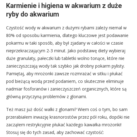
Karmienie i higiena w akwarium z duże
ryby do akwarium
Czystość wody w akwarium z dużymi rybami zależy niemal w
80% od sposobu karmienia, dlatego kluczowe jest podawanie
pokarmu w taki sposób, aby był zjadany w całości w czasie
nieprzekraczającym 2-3 minut. Jako podstawę diety wybieraj
duże granulaty, pałeczki lub tabletki wolno tonące, które nie
zanieczyszczają wody tak szybko jak drobny pokarm pylisty.
Pamiętaj, aby mrożonki zawsze rozmrażać w sitku i płukać
pod bieżącą wodą przed podaniem, co skutecznie eliminuje
nadmiar fosforanów i zanieczyszczeń organicznych, które są
główną przyczyną problemów z glonami.
Też masz już dość walki z glonami? Wiem coś o tym, bo sam
przerabiałem inwazję krasnorostów przez pół roku, dopóki nie
zacząłem restrykcyjnie płukać każdego kawałka mrożonki!
Stosuj się do tych zasad, aby zachować czystość: