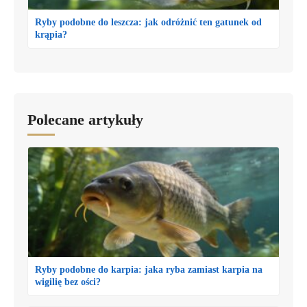
Ryby podobne do leszcza: jak odróżnić ten gatunek od
krąpia?
Polecane artykuły
Ryby podobne do karpia: jaka ryba zamiast karpia na
wigilię bez ości?