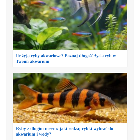
Ile żyją ryby akwariowe? Poznaj długość życia ryb w
Twoim akwarium
Ryby z długim nosem: jaki rodzaj rybki wybrać do
akwarium i wody?