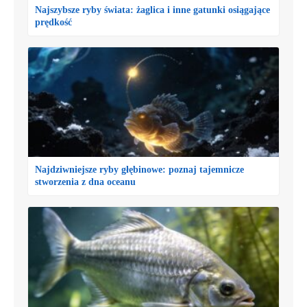
Najszybsze ryby świata: żaglica i inne gatunki osiągające
prędkość
Najdziwniejsze ryby głębinowe: poznaj tajemnicze
stworzenia z dna oceanu