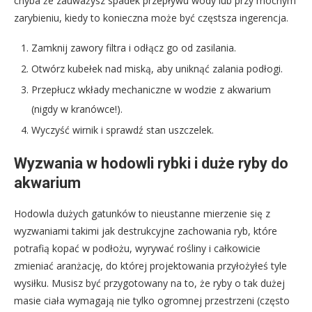
chyba że zauważysz spadek przepływu wody lub przy mocnym
zarybieniu, kiedy to konieczna może być częstsza ingerencja.
Zamknij zawory filtra i odłącz go od zasilania.
Otwórz kubełek nad miską, aby uniknąć zalania podłogi.
Przepłucz wkłady mechaniczne w wodzie z akwarium
(nigdy w kranówce!).
Wyczyść wirnik i sprawdź stan uszczelek.
Wyzwania w hodowli rybki i duże ryby do
akwarium
Hodowla dużych gatunków to nieustanne mierzenie się z
wyzwaniami takimi jak destrukcyjne zachowania ryb, które
potrafią kopać w podłożu, wyrywać rośliny i całkowicie
zmieniać aranżację, do której projektowania przyłożyłeś tyle
wysiłku. Musisz być przygotowany na to, że ryby o tak dużej
masie ciała wymagają nie tylko ogromnej przestrzeni (często