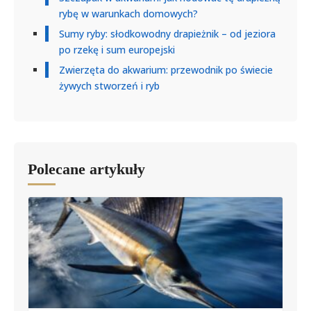
rybę w warunkach domowych?
Sumy ryby: słodkowodny drapieżnik – od jeziora
po rzekę i sum europejski
Zwierzęta do akwarium: przewodnik po świecie
żywych stworzeń i ryb
Polecane artykuły