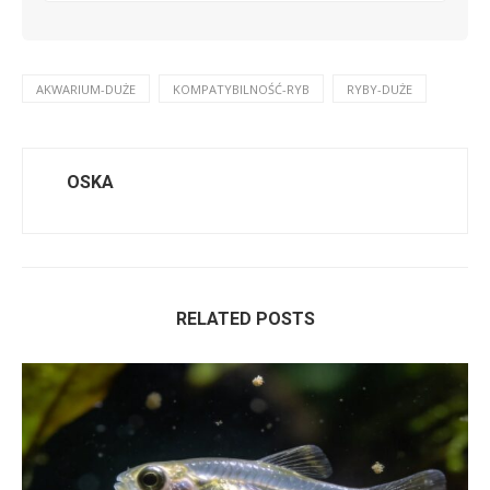
AKWARIUM-DUŻE
KOMPATYBILNOŚĆ-RYB
RYBY-DUŻE
OSKA
RELATED POSTS