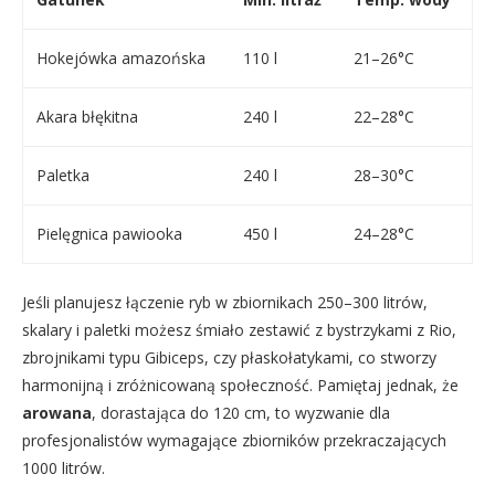
Hokejówka amazońska
110 l
21–26°C
Akara błękitna
240 l
22–28°C
Paletka
240 l
28–30°C
Pielęgnica pawiooka
450 l
24–28°C
Jeśli planujesz łączenie ryb w zbiornikach 250–300 litrów,
skalary i paletki możesz śmiało zestawić z bystrzykami z Rio,
zbrojnikami typu Gibiceps, czy płaskołatykami, co stworzy
harmonijną i zróżnicowaną społeczność. Pamiętaj jednak, że
arowana
, dorastająca do 120 cm, to wyzwanie dla
profesjonalistów wymagające zbiorników przekraczających
1000 litrów.