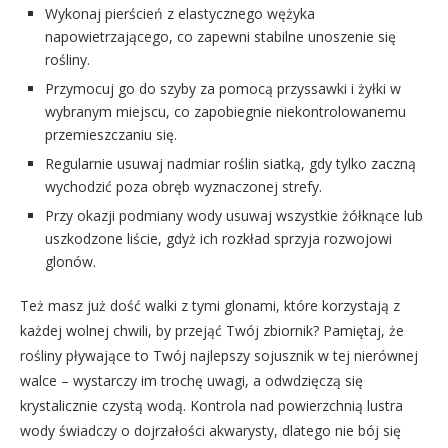
Wykonaj pierścień z elastycznego wężyka
napowietrzającego, co zapewni stabilne unoszenie się
rośliny.
Przymocuj go do szyby za pomocą przyssawki i żyłki w
wybranym miejscu, co zapobiegnie niekontrolowanemu
przemieszczaniu się.
Regularnie usuwaj nadmiar roślin siatką, gdy tylko zaczną
wychodzić poza obręb wyznaczonej strefy.
Przy okazji podmiany wody usuwaj wszystkie żółknące lub
uszkodzone liście, gdyż ich rozkład sprzyja rozwojowi
glonów.
Też masz już dość walki z tymi glonami, które korzystają z
każdej wolnej chwili, by przejąć Twój zbiornik? Pamiętaj, że
rośliny pływające to Twój najlepszy sojusznik w tej nierównej
walce – wystarczy im trochę uwagi, a odwdzięczą się
krystalicznie czystą wodą. Kontrola nad powierzchnią lustra
wody świadczy o dojrzałości akwarysty, dlatego nie bój się