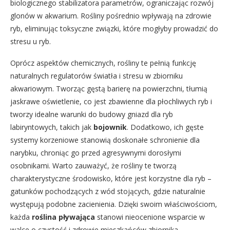
biologicznego stabilizatora parametrów, ograniczając rozwój
glonów w akwarium. Rośliny pośrednio wpływają na zdrowie
ryb, eliminując toksyczne związki, które mogłyby prowadzić do
stresu u ryb.
Oprócz aspektów chemicznych, rośliny te pełnią funkcję
naturalnych regulatorów światła i stresu w zbiorniku
akwariowym. Tworząc gęstą barierę na powierzchni, tłumią
jaskrawe oświetlenie, co jest zbawienne dla płochliwych ryb i
tworzy idealne warunki do budowy gniazd dla ryb
labiryntowych, takich jak
bojownik
. Dodatkowo, ich gęste
systemy korzeniowe stanowią doskonałe schronienie dla
narybku, chroniąc go przed agresywnymi dorosłymi
osobnikami. Warto zauważyć, że rośliny te tworzą
charakterystyczne środowisko, które jest korzystne dla ryb –
gatunków pochodzących z wód stojących, gdzie naturalnie
występują podobne zacienienia. Dzięki swoim właściwościom,
każda
roślina pływająca
stanowi nieocenione wsparcie w
walce o czystość i zdrowie mieszkańców zbiornika.