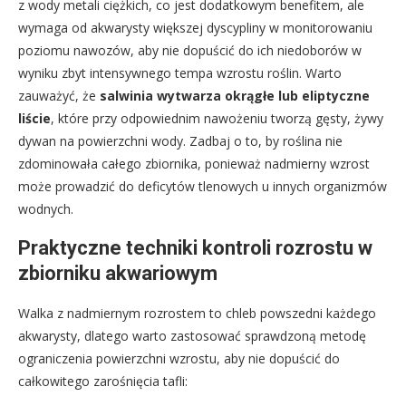
z wody metali ciężkich, co jest dodatkowym benefitem, ale
wymaga od akwarysty większej dyscypliny w monitorowaniu
poziomu nawozów, aby nie dopuścić do ich niedoborów w
wyniku zbyt intensywnego tempa wzrostu roślin. Warto
zauważyć, że
salwinia wytwarza okrągłe lub eliptyczne
liście
, które przy odpowiednim nawożeniu tworzą gęsty, żywy
dywan na powierzchni wody. Zadbaj o to, by roślina nie
zdominowała całego zbiornika, ponieważ nadmierny wzrost
może prowadzić do deficytów tlenowych u innych organizmów
wodnych.
Praktyczne techniki kontroli rozrostu w
zbiorniku akwariowym
Walka z nadmiernym rozrostem to chleb powszedni każdego
akwarysty, dlatego warto zastosować sprawdzoną metodę
ograniczenia powierzchni wzrostu, aby nie dopuścić do
całkowitego zarośnięcia tafli: