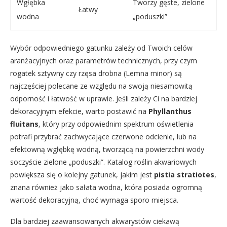
Wgłębka
Tworzy gęste, zielone
Łatwy
wodna
„poduszki”
Wybór odpowiedniego gatunku zależy od Twoich celów
aranżacyjnych oraz parametrów technicznych, przy czym
rogatek sztywny czy rzęsa drobna (Lemna minor) są
najczęściej polecane ze względu na swoją niesamowitą
odporność i łatwość w uprawie. Jeśli zależy Ci na bardziej
dekoracyjnym efekcie, warto postawić na
Phyllanthus
fluitans
, który przy odpowiednim spektrum oświetlenia
potrafi przybrać zachwycające czerwone odcienie, lub na
efektowną wgłębkę wodną, tworzącą na powierzchni wody
soczyście zielone „poduszki”. Katalog roślin akwariowych
powiększa się o kolejny gatunek, jakim jest
pistia stratiotes
,
znana również jako sałata wodna, która posiada ogromną
wartość dekoracyjną, choć wymaga sporo miejsca.
Dla bardziej zaawansowanych akwarystów ciekawą