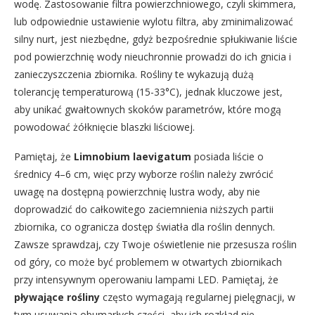
wodę. Zastosowanie filtra powierzchniowego, czyli skimmera,
lub odpowiednie ustawienie wylotu filtra, aby zminimalizować
silny nurt, jest niezbędne, gdyż bezpośrednie spłukiwanie liście
pod powierzchnię wody nieuchronnie prowadzi do ich gnicia i
zanieczyszczenia zbiornika. Rośliny te wykazują dużą
tolerancję temperaturową (15-33°C), jednak kluczowe jest,
aby unikać gwałtownych skoków parametrów, które mogą
powodować żółknięcie blaszki liściowej.
Pamiętaj, że
Limnobium laevigatum
posiada liście o
średnicy 4–6 cm, więc przy wyborze roślin należy zwrócić
uwagę na dostępną powierzchnię lustra wody, aby nie
doprowadzić do całkowitego zaciemnienia niższych partii
zbiornika, co ogranicza dostęp światła dla roślin dennych.
Zawsze sprawdzaj, czy Twoje oświetlenie nie przesusza roślin
od góry, co może być problemem w otwartych zbiornikach
przy intensywnym operowaniu lampami LED. Pamiętaj, że
pływające rośliny
często wymagają regularnej pielęgnacji, w
tym usuwania obumarłych części, aby ich rozkład nie