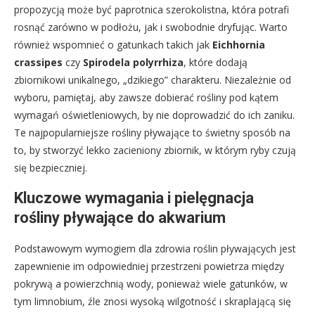
propozycją może być paprotnica szerokolistna, która potrafi
rosnąć zarówno w podłożu, jak i swobodnie dryfując. Warto
również wspomnieć o gatunkach takich jak
Eichhornia
crassipes
czy
Spirodela polyrrhiza
, które dodają
zbiornikowi unikalnego, „dzikiego” charakteru. Niezależnie od
wyboru, pamiętaj, aby zawsze dobierać rośliny pod kątem
wymagań oświetleniowych, by nie doprowadzić do ich zaniku.
Te najpopularniejsze rośliny pływające to świetny sposób na
to, by stworzyć lekko zacieniony zbiornik, w którym ryby czują
się bezpieczniej.
Kluczowe wymagania i pielęgnacja
rośliny pływające do akwarium
Podstawowym wymogiem dla zdrowia roślin pływających jest
zapewnienie im odpowiedniej przestrzeni powietrza między
pokrywą a powierzchnią wody, ponieważ wiele gatunków, w
tym limnobium, źle znosi wysoką wilgotność i skraplającą się