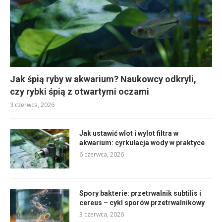
Jak śpią ryby w akwarium? Naukowcy odkryli,
czy rybki śpią z otwartymi oczami
3 czerwca, 2026
Jak ustawić wlot i wylot filtra w
akwarium: cyrkulacja wody w praktyce
6 czerwca, 2026
Spory bakterie: przetrwalnik subtilis i
cereus – cykl sporów przetrwalnikowy
3 czerwca, 2026