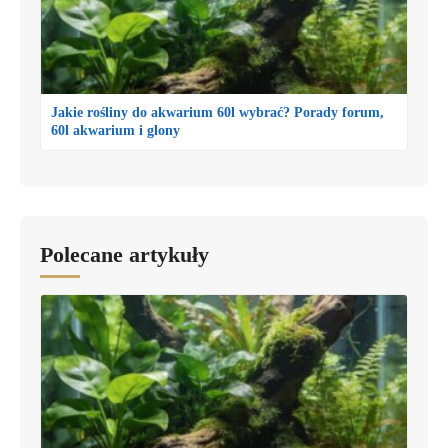
Jakie rośliny do akwarium 60l wybrać? Porady forum,
60l akwarium i glony
Polecane artykuły