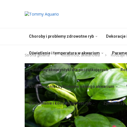
Choroby i problemy zdrowotne ryb
Dekoracje 
Oświetlenie i temperatura w akwarium
Paramet
Strona główna
Roślinność akwariowa
Rodzaje 
Podstawy akwarystyki dla początkujących
Roś
Uruchamianie i cyklowanie nowego akwarium
Zachowanie i kompatybilność ryb
Żywienie ry