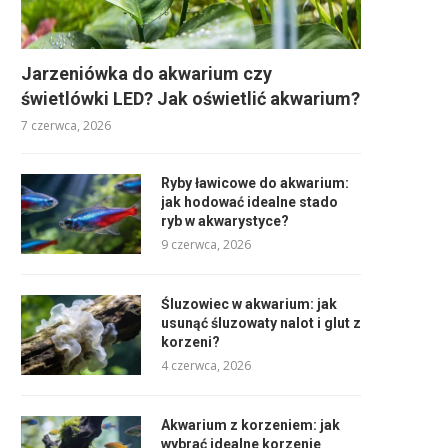
Jarzeniówka do akwarium czy
świetlówki LED? Jak oświetlić akwarium?
7 czerwca, 2026
Ryby ławicowe do akwarium:
jak hodować idealne stado
ryb w akwarystyce?
9 czerwca, 2026
Śluzowiec w akwarium: jak
usunąć śluzowaty nalot i glut z
korzeni?
4 czerwca, 2026
Akwarium z korzeniem: jak
wybrać idealne korzenie