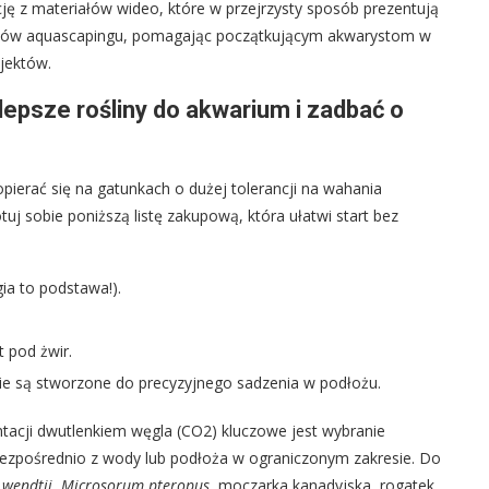
ję z materiałów wideo, które w przejrzysty sposób prezentują
onatów aquascapingu, pomagając początkującym akwarystom w
jektów.
epsze rośliny do akwarium i zadbać o
pierać się na gatunkach o dużej tolerancji na wahania
uj sobie poniższą listę zakupową, która ułatwi start bez
gia to podstawa!).
 pod żwir.
nie są stworzone do precyzyjnego sadzenia w podłożu.
acji dwutlenkiem węgla (CO2) kluczowe jest wybranie
 bezpośrednio z wody lub podłoża w ograniczonym zakresie. Do
 wendtii
,
Microsorum pteropus
, moczarka kanadyjska, rogatek