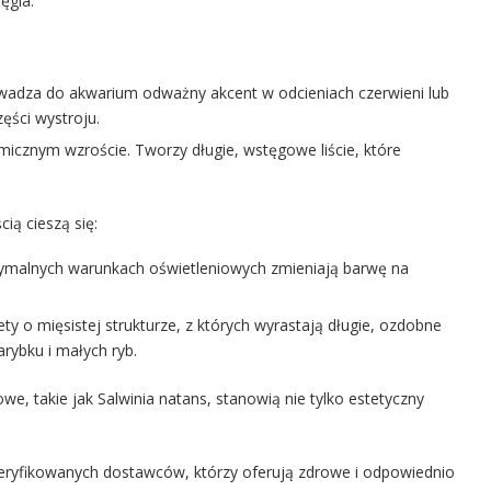
ęgla.
adza do akwarium odważny akcent w odcieniach czerwieni lub
zęści wystroju.
icznym wzroście. Tworzy długie, wstęgowe liście, które
ią cieszą się:
optymalnych warunkach oświetleniowych zmieniają barwę na
y o mięsistej strukturze, z których wyrastają długie, ozdobne
rybku i małych ryb.
we, takie jak Salwinia natans, stanowią nie tylko estetyczny
ryfikowanych dostawców, którzy oferują zdrowe i odpowiednio