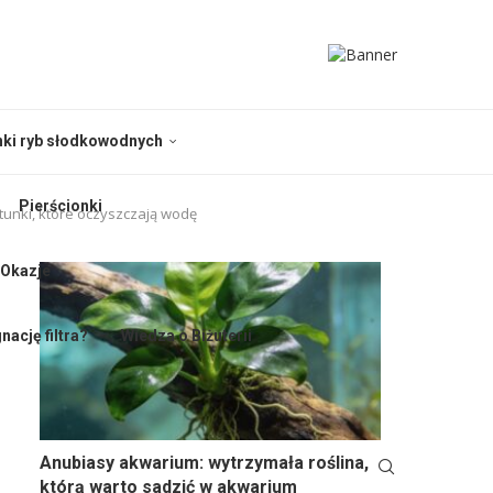
nki ryb słodkowodnych
Pierścionki
tunki, które oczyszczają wodę
 Okazje
nację filtra?
Wiedza o Biżuterii
Anubiasy akwarium: wytrzymała roślina,
którą warto sadzić w akwarium