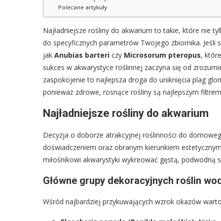
Polecane artykuły
Najładniejsze rośliny do akwarium to takie, które nie
do specyficznych parametrów Twojego zbiornika. Jeśli
jak
Anubias barteri
czy
Microsorum pteropus
, któr
sukces w akwarystyce roślinnej zaczyna się od zrozumi
zaspokojenie to najlepsza droga do uniknięcia plag gl
ponieważ zdrowe, rosnące rośliny są najlepszym filtre
Najładniejsze rośliny do akwarium
Decyzja o doborze atrakcyjnej roślinności do domoweg
doświadczeniem oraz obranym kierunkiem estetycznym 
miłośnikowi akwarystyki wykreować gęstą, podwodną s
Główne grupy dekoracyjnych roślin wo
Wśród najbardziej przykuwających wzrok okazów warto 