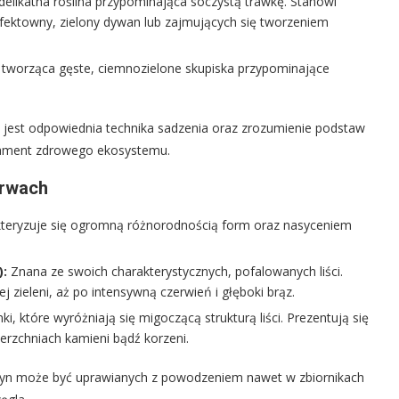
delikatna roślina przypominająca soczystą trawkę. Stanowi
fektowny, zielony dywan lub zajmujących się tworzeniem
tworząca gęste, ciemnozielone skupiska przypominające
jest odpowiednia technika sadzenia oraz zrozumienie podstaw
dament zdrowego ekosystemu.
arwach
arakteryzuje się ogromną różnorodnością form oraz nasyceniem
):
Znana ze swoich charakterystycznych, pofalowanych liści.
zieleni, aż po intensywną czerwień i głęboki brąz.
 które wyróżniają się migoczącą strukturą liści. Prezentują się
erzchniach kamieni bądź korzeni.
oryn może być uprawianych z powodzeniem nawet w zbiornikach