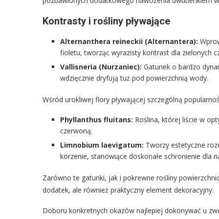
pozbawionych dodatkowego nawożenia dwutlenkiem w
Kontrasty i rośliny pływające
Alternanthera reineckii (Alternantera):
Wprow
fioletu, tworząc wyrazisty kontrast dla zielonych c
Vallisneria (Nurzaniec):
Gatunek o bardzo dynam
wdzięcznie dryfują tuż pod powierzchnią wody.
Wśród urokliwej flory pływającej szczególną popularnośc
Phyllanthus fluitans:
Roślina, której liście w 
czerwoną.
Limnobium laevigatum:
Tworzy estetyczne rozet
korzenie, stanowiące doskonałe schronienie dla na
Zarówno te gatunki, jak i pokrewne rośliny powierzchnio
dodatek, ale również praktyczny element dekoracyjny.
Doboru konkretnych okazów najlepiej dokonywać u zwe