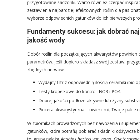
przygotowane sadzonki. Warto również czerpać inspirac
zestawienia najbardziej efektownych roślin dla pasj
wyborze odpowiednich gatunków do ich pierwszych pro
Fundamenty sukcesu: jak dobrać najl
jakość wody
Dobór roślin dla początkujących akwarystów powinien o
parametrów. Jeśli dopiero składasz swój zestaw, przygot
zbędnych nerwów:
Wydajny filtr z odpowiednią ilością ceramiki (biolo
Testy kropelkowe do kontroli NO3 i PO4.
Dobrej jakości podłoże aktywne lub żyzny substrat
Pinceta akwarystyczna – uwierz mi, Twoje palce 
W zbiornikach prowadzonych bez nawożenia i suplement
gatunków, które potrafią pobierać składniki odżywcze
tej grupy należą
Anubias barteri var. nana
,
Cryptocoryne