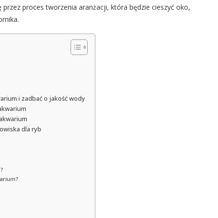
ę przez proces tworzenia aranżacji, która będzie cieszyć oko,
rnika.
arium i zadbać o jakość wody
 akwarium
 akwarium
owiska dla ryb
?
warium?