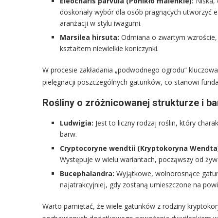
Eleocharis parvula (Ponikło maleńkie):
Niska, 
doskonały wybór dla osób pragnących utworzyć e
aranżacji w stylu iwagumi.
Marsilea hirsuta:
Odmiana o zwartym wzroście, 
kształtem niewielkie koniczynki.
W procesie zakładania „podwodnego ogrodu” kluczowa 
pielęgnacji poszczególnych gatunków, co stanowi fun
Rośliny o zróżnicowanej strukturze i b
Ludwigia:
Jest to liczny rodzaj roślin, który ch
barw.
Cryptocoryne wendtii (Kryptokoryna Wendta
Występuje w wielu wariantach, począwszy od żywej 
Bucephalandra:
Wyjątkowe, wolnorosnące gatunki,
najatrakcyjniej, gdy zostaną umieszczone na powi
Warto pamiętać, że wiele gatunków z rodziny kryptok