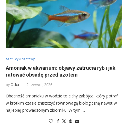
Azot i cykl azotowy
Amoniak w akwarium: objawy zatrucia ryb i jak
ratować obsadę przed azotem
by
Oska
2 czerwca, 2026
Obecność amoniaku w wodzie to cichy zabójca, który potrafi
w krótkim czasie zniszczyć równowagę biologiczną nawet w
najlepiej prowadzonym zbiorniku. W tym …