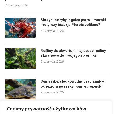
7 czerwca, 2026
Skrzydlice ryby: ognica pstra – morski
motyl czy inwazja Pterois volitans?
4 czerwca, 2026
Rośliny do akwarium: najlepsze rośliny
akwariowe do Twojego zbiornika
2 czerwca, 2026
Sumy ryby: słodkowodny drapieżnik –
od jeziora po rzekę i sum europejski
2 czerwca, 2026
Cenimy prywatność użytkowników
Brunatnice w akwarium: jak skutecznie