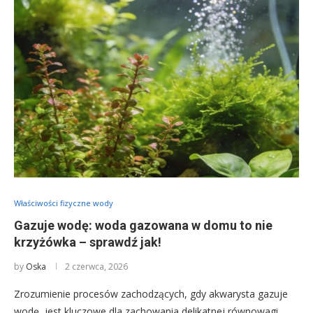
Właściwości fizyczne wody
Gazuje wodę: woda gazowana w domu to nie
krzyżówka – sprawdź jak!
by
Oska
2 czerwca, 2026
Zrozumienie procesów zachodzących, gdy akwarysta gazuje
wodę, jest kluczowe dla zachowania delikatnej równowagi