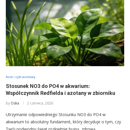
Azot i cykl azotowy
Stosunek NO3 do PO4 w akwarium:
Współczynnik Redfielda i azotany w zbiorniku
by
Oska
2 czerwca, 2026
Utrzymanie odpowiedniego Stosunku NO3 do PO4 w
akwarium to absolutny fundament, który decyduje o tym, czy
Twój podwodny świat rozkwitnie bujną, zdrową …