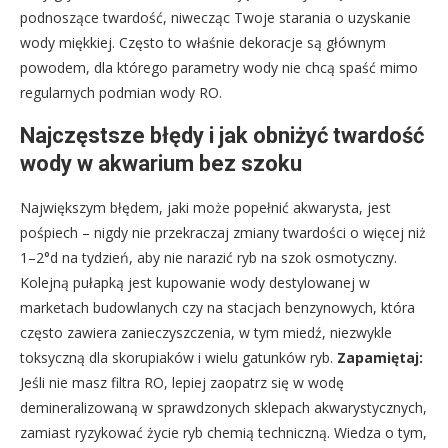
podnoszące twardość, niwecząc Twoje starania o uzyskanie
wody miękkiej. Często to właśnie dekoracje są głównym
powodem, dla którego parametry wody nie chcą spaść mimo
regularnych podmian wody RO.
Najczęstsze błędy i jak obniżyć twardość
wody w akwarium bez szoku
Największym błędem, jaki może popełnić akwarysta, jest
pośpiech – nigdy nie przekraczaj zmiany twardości o więcej niż
1–2°d na tydzień, aby nie narazić ryb na szok osmotyczny.
Kolejną pułapką jest kupowanie wody destylowanej w
marketach budowlanych czy na stacjach benzynowych, która
często zawiera zanieczyszczenia, w tym miedź, niezwykle
toksyczną dla skorupiaków i wielu gatunków ryb.
Zapamiętaj:
Jeśli nie masz filtra RO, lepiej zaopatrz się w wodę
demineralizowaną w sprawdzonych sklepach akwarystycznych,
zamiast ryzykować życie ryb chemią techniczną. Wiedza o tym,