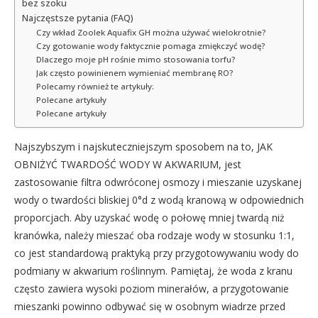
bez szoku
Najczęstsze pytania (FAQ)
Czy wkład Zoolek Aquafix GH można używać wielokrotnie?
Czy gotowanie wody faktycznie pomaga zmiękczyć wodę?
Dlaczego moje pH rośnie mimo stosowania torfu?
Jak często powinienem wymieniać membranę RO?
Polecamy również te artykuły:
Polecane artykuły
Polecane artykuły
Najszybszym i najskuteczniejszym sposobem na to, JAK
OBNIŻYĆ TWARDOŚĆ WODY W AKWARIUM, jest
zastosowanie filtra odwróconej osmozy i mieszanie uzyskanej
wody o twardości bliskiej 0°d z wodą kranową w odpowiednich
proporcjach. Aby uzyskać wodę o połowę mniej twardą niż
kranówka, należy mieszać oba rodzaje wody w stosunku 1:1,
co jest standardową praktyką przy przygotowywaniu wody do
podmiany w akwarium roślinnym. Pamiętaj, że woda z kranu
często zawiera wysoki poziom minerałów, a przygotowanie
mieszanki powinno odbywać się w osobnym wiadrze przed