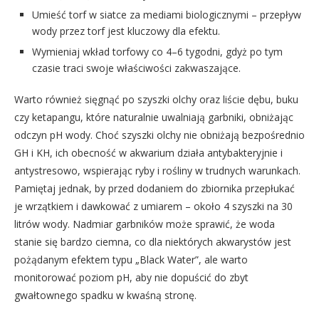
Umieść torf w siatce za mediami biologicznymi – przepływ
wody przez torf jest kluczowy dla efektu.
Wymieniaj wkład torfowy co 4–6 tygodni, gdyż po tym
czasie traci swoje właściwości zakwaszające.
Warto również sięgnąć po szyszki olchy oraz liście dębu, buku
czy ketapangu, które naturalnie uwalniają garbniki, obniżając
odczyn pH wody. Choć szyszki olchy nie obniżają bezpośrednio
GH i KH, ich obecność w akwarium działa antybakteryjnie i
antystresowo, wspierając ryby i rośliny w trudnych warunkach.
Pamiętaj jednak, by przed dodaniem do zbiornika przepłukać
je wrzątkiem i dawkować z umiarem – około 4 szyszki na 30
litrów wody. Nadmiar garbników może sprawić, że woda
stanie się bardzo ciemna, co dla niektórych akwarystów jest
pożądanym efektem typu „Black Water”, ale warto
monitorować poziom pH, aby nie dopuścić do zbyt
gwałtownego spadku w kwaśną stronę.