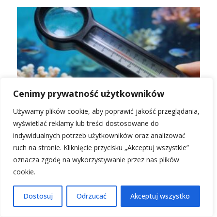
Cenimy prywatność użytkowników
Używamy plików cookie, aby poprawić jakość przeglądania,
Gęstość wody a temperatura: wpływ tego
parametru na fizyczne właściwości
wyświetlać reklamy lub treści dostosowane do
indywidualnych potrzeb użytkowników oraz analizować
ruch na stronie. Kliknięcie przycisku „Akceptuj wszystkie”
oznacza zgodę na wykorzystywanie przez nas plików
cookie.
PRZECZYTAJ KONIECZNIE!
Dostosuj
Odrzucać
Akceptuj wszystko