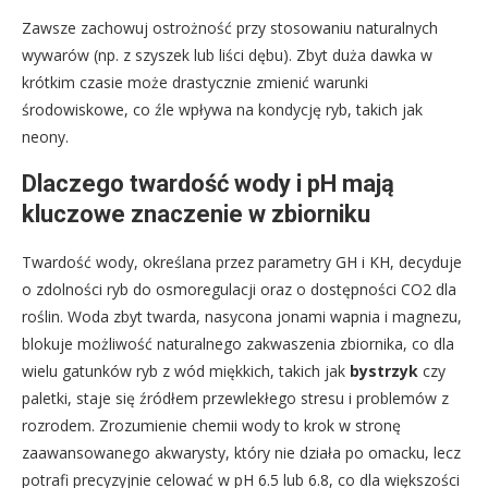
Zawsze zachowuj ostrożność przy stosowaniu naturalnych
wywarów (np. z szyszek lub liści dębu). Zbyt duża dawka w
krótkim czasie może drastycznie zmienić warunki
środowiskowe, co źle wpływa na kondycję ryb, takich jak
neony.
Dlaczego twardość wody i pH mają
kluczowe znaczenie w zbiorniku
Twardość wody, określana przez parametry GH i KH, decyduje
o zdolności ryb do osmoregulacji oraz o dostępności CO2 dla
roślin. Woda zbyt twarda, nasycona jonami wapnia i magnezu,
blokuje możliwość naturalnego zakwaszenia zbiornika, co dla
wielu gatunków ryb z wód miękkich, takich jak
bystrzyk
czy
paletki, staje się źródłem przewlekłego stresu i problemów z
rozrodem. Zrozumienie chemii wody to krok w stronę
zaawansowanego akwarysty, który nie działa po omacku, lecz
potrafi precyzyjnie celować w pH 6.5 lub 6.8, co dla większości