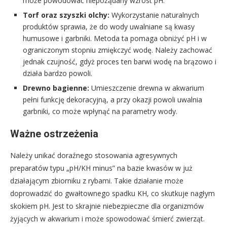
może powodować niepożądany wzrost pH.
Torf oraz szyszki olchy:
Wykorzystanie naturalnych
produktów sprawia, że do wody uwalniane są kwasy
humusowe i garbniki. Metoda ta pomaga obniżyć pH i w
ograniczonym stopniu zmiękczyć wodę. Należy zachować
jednak czujność, gdyż proces ten barwi wodę na brązowo i
działa bardzo powoli.
Drewno bagienne:
Umieszczenie drewna w akwarium
pełni funkcję dekoracyjną, a przy okazji powoli uwalnia
garbniki, co może wpłynąć na parametry wody.
Ważne ostrzeżenia
Należy unikać doraźnego stosowania agresywnych
preparatów typu „pH/KH minus” na bazie kwasów w już
działającym zbiorniku z rybami. Takie działanie może
doprowadzić do gwałtownego spadku KH, co skutkuje nagłym
skokiem pH. Jest to skrajnie niebezpieczne dla organizmów
żyjących w akwarium i może spowodować śmierć zwierząt.