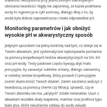
stabilność ekosystemu przy jednoczesnym sukcesywnym
obniżaniu twardości. Nigdy nie zapominaj, że każda podmiana
wody to ingerencja w cykl azotowy, dlatego dbaj o to, by
woda była dobrze napowietrzona i miała odpowiednie pH.
Monitoring parametrów i jak obniżyć
wysokie pH w akwarystyczny sposób
Jedynym sposobem na pełną kontrolę nad tym, co dzieje się w
Twoim akwarium, jest systematyczne wykonywanie pomiarów
za pomocą kropelkowych testów akwarystycznych na GH, KH
oraz pH wody. Testy paskowe często bywają zbyt mało
precyzyjne, by zauważyć subtelne zmiany, dlatego zainwestuj
w rzetelny zestaw kropelkowy, który pozwoli Ci precyzyjnie
ocenić skuteczność Twoich działań. Zanim zaczniesz walczyć z
twardością za pomocą chemii czy filtracji, sprawdź, czy w
Twoim zbiorniku nie ma „ukrytych” źródeł minerałów. Usuń z
akwarium wszelkie skały wapienne, marmur oraz podłoża typu
biały grys, które nieustannie oddają do wody związki