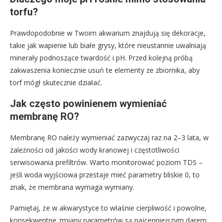
torfu?
Prawdopodobnie w Twoim akwarium znajdują się dekoracje,
takie jak wapienie lub białe grysy, które nieustannie uwalniają
minerały podnoszące twardość i pH. Przed kolejną próbą
zakwaszenia koniecznie usuń te elementy ze zbiornika, aby
torf mógł skutecznie działać.
Jak często powinienem wymieniać
membranę RO?
Membranę RO należy wymieniać zazwyczaj raz na 2–3 lata, w
zależności od jakości wody kranowej i częstotliwości
serwisowania prefiltrów. Warto monitorować poziom TDS –
jeśli woda wyjściowa przestaje mieć parametry bliskie 0, to
znak, że membrana wymaga wymiany.
Pamiętaj, że w akwarystyce to właśnie cierpliwość i powolne,
konsekwentne zmiany parametrów są najcenniejszym darem,