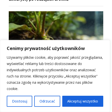
Cenimy prywatność użytkowników
Używamy plików cookie, aby poprawić jakość przeglądania,
wyświetlać reklamy lub treści dostosowane do
Podłoże dla roślin akwariowych: jak wybrać
indywidualnych potrzeb użytkowników oraz analizować
substrat do akwarium?
ruch na stronie. Kliknięcie przycisku „Akceptuj wszystkie”
oznacza zgodę na wykorzystywanie przez nas plików
cookie.
Dostosuj
Odrzucać
Akceptuj wszystko