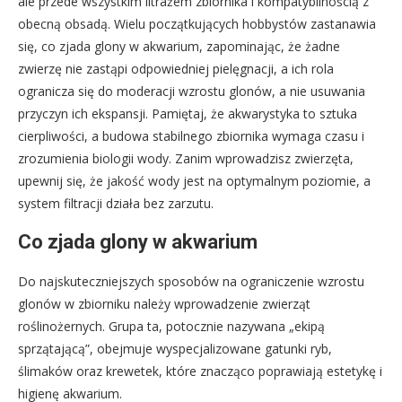
ale przede wszystkim litrażem zbiornika i kompatybilnością z
obecną obsadą. Wielu początkujących hobbystów zastanawia
się, co zjada glony w akwarium, zapominając, że żadne
zwierzę nie zastąpi odpowiedniej pielęgnacji, a ich rola
ogranicza się do moderacji wzrostu glonów, a nie usuwania
przyczyn ich ekspansji. Pamiętaj, że akwarystyka to sztuka
cierpliwości, a budowa stabilnego zbiornika wymaga czasu i
zrozumienia biologii wody. Zanim wprowadzisz zwierzęta,
upewnij się, że jakość wody jest na optymalnym poziomie, a
system filtracji działa bez zarzutu.
Co zjada glony w akwarium
Do najskuteczniejszych sposobów na ograniczenie wzrostu
glonów w zbiorniku należy wprowadzenie zwierząt
roślinożernych. Grupa ta, potocznie nazywana „ekipą
sprzątającą”, obejmuje wyspecjalizowane gatunki ryb,
ślimaków oraz krewetek, które znacząco poprawiają estetykę i
higienę akwarium.