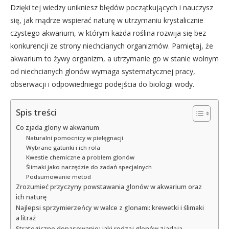
Dzięki tej wiedzy unikniesz błędów początkujących i nauczysz
się, jak mądrze wspierać naturę w utrzymaniu krystalicznie
czystego akwarium, w którym każda roślina rozwija się bez
konkurencji ze strony niechcianych organizmów. Pamiętaj, że
akwarium to żywy organizm, a utrzymanie go w stanie wolnym
od niechcianych glonów wymaga systematycznej pracy,
obserwacji i odpowiedniego podejścia do biologii wody.
Spis treści
Co zjada glony w akwarium
Naturalni pomocnicy w pielęgnacji
Wybrane gatunki i ich rola
Kwestie chemiczne a problem glonów
Ślimaki jako narzędzie do zadań specjalnych
Podsumowanie metod
Zrozumieć przyczyny powstawania glonów w akwarium oraz
ich naturę
Najlepsi sprzymierzeńcy w walce z glonami: krewetki i ślimaki
a litraż
Strategiczne dopasowanie: jaki rodzaj glonów zjadają