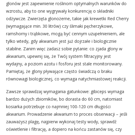
glonów jest zapewnienie roślinom optymalnych warunków do
wzrostu, aby to one wygrywały konkurencję o składniki
odżywcze. Zwierzęta glonożerne, takie jak krewetki Red Cherry
(wymagające min. 30 litrów) czy ślimaki pęcherzykowe,
ramshorny i trąbkowe, mogą być cennym uzupełnieniem, ale
tylko wtedy, gdy akwarium jest już dojrzałe i biologicznie
stabilne. Zanim więc zadasz sobie pytanie: co zjada glony w
akwarium, upewnij się, że Twój system filtracyjny jest
wydajny, a poziom azotu i fosforu jest stale monitorowany.
Pamiętaj, że glony pływające często świadczą o braku
równowagi biologicznej, co wymaga natychmiastowej reakcji.
Zawsze sprawdzaj wymagania gatunkowe: gibiceps wymaga
bardzo dużych zbiorników, bo dorasta do 60 cm, natomiast
kosiarka potrzebuje co najmniej 100-120 cm długości
akwarium. Prowadzenie akwarium to proces obserwacji – jeśli
zauważysz plagę, najpierw wykonaj testy wody, sprawdź
oświetlenie i filtrację, a dopiero na końcu zastanów się, czy