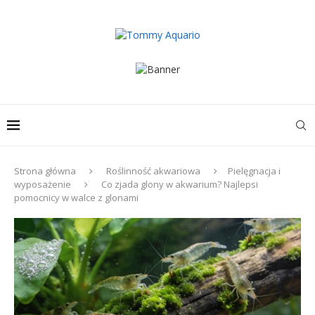
Strona główna
Roślinność akwariowa
Pielęgnacja i
wyposażenie
Co zjada glony w akwarium? Najlepsi
pomocnicy w walce z glonami