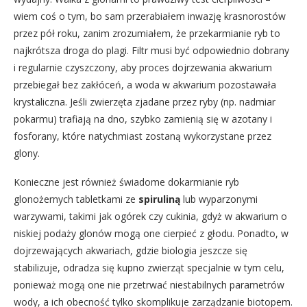
wiem coś o tym, bo sam przerabiałem inwazję krasnorostów
przez pół roku, zanim zrozumiałem, że przekarmianie ryb to
najkrótsza droga do plagi. Filtr musi być odpowiednio dobrany
i regularnie czyszczony, aby proces dojrzewania akwarium
przebiegał bez zakłóceń, a woda w akwarium pozostawała
krystaliczna. Jeśli zwierzęta zjadane przez ryby (np. nadmiar
pokarmu) trafiają na dno, szybko zamienią się w azotany i
fosforany, które natychmiast zostaną wykorzystane przez
glony.
Konieczne jest również świadome dokarmianie ryb
glonożernych tabletkami ze
spiruliną
lub wyparzonymi
warzywami, takimi jak ogórek czy cukinia, gdyż w akwarium o
niskiej podaży glonów mogą one cierpieć z głodu. Ponadto, w
dojrzewających akwariach, gdzie biologia jeszcze się
stabilizuje, odradza się kupno zwierząt specjalnie w tym celu,
ponieważ mogą one nie przetrwać niestabilnych parametrów
wody, a ich obecność tylko skomplikuje zarządzanie biotopem.