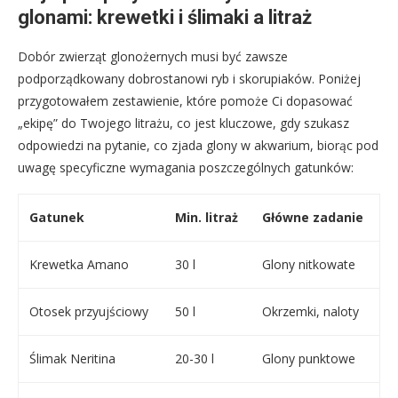
glonami: krewetki i ślimaki a litraż
Dobór zwierząt glonożernych musi być zawsze
podporządkowany dobrostanowi ryb i skorupiaków. Poniżej
przygotowałem zestawienie, które pomoże Ci dopasować
„ekipę” do Twojego litrażu, co jest kluczowe, gdy szukasz
odpowiedzi na pytanie, co zjada glony w akwarium, biorąc pod
uwagę specyficzne wymagania poszczególnych gatunków:
Gatunek
Min. litraż
Główne zadanie
Krewetka Amano
30 l
Glony nitkowate
Otosek przyujściowy
50 l
Okrzemki, naloty
Ślimak Neritina
20-30 l
Glony punktowe