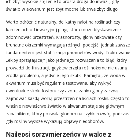
ich zbyt wysokie stężenie to prosta droga do inwazji, gdy
światło w akwarium jest zbyt mocne lub trwa zbyt długo.
Warto odróżnić naturalny, delikatny nalot na roślinach czy
kamieniach od inwazyjnej plagi, która może błyskawicznie
zdominować przestrzeń. Krasnorosty, glony nitkowate czy
brunatne okrzemki wymagają różnych podejść, jednak zawsze
fundamentem jest stabilizacja parametrów wody. Traktowanie
„ekipy sprzątającej” jako jedynego rozwiązania to błąd, który
prowadzi do frustracji, gdyż zwierzęta roślinożerne nie usuną
źródła problemu, a jedynie jego skutki. Pamiętaj, że woda w
akwarium musi być regularnie testowana, aby wykryć
ewentualne skoki fosforu czy azotu, zanim glony zaczną
zajmować każdą wolną przestrzeń na liściach roślin. Często to
właśnie niewłaściwe światło w akwarium staje się głównym
zapalnikiem, który pozwala glonom na szybki rozwój, podczas
gdy rośliny wyższe wykazują objawy niedoborów.
Najlepsi sprzymierzeńcy w walce z