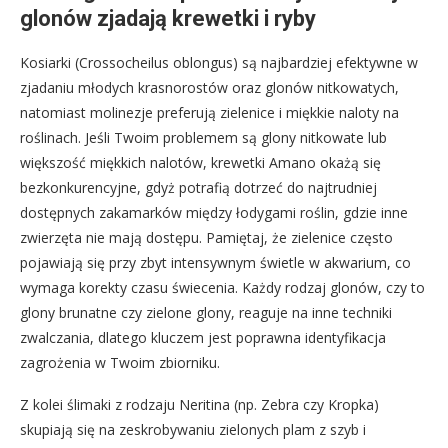
glonów zjadają krewetki i ryby
Kosiarki (Crossocheilus oblongus) są najbardziej efektywne w
zjadaniu młodych krasnorostów oraz glonów nitkowatych,
natomiast molinezje preferują zielenice i miękkie naloty na
roślinach. Jeśli Twoim problemem są glony nitkowate lub
większość miękkich nalotów, krewetki Amano okażą się
bezkonkurencyjne, gdyż potrafią dotrzeć do najtrudniej
dostępnych zakamarków między łodygami roślin, gdzie inne
zwierzęta nie mają dostępu. Pamiętaj, że zielenice często
pojawiają się przy zbyt intensywnym świetle w akwarium, co
wymaga korekty czasu świecenia. Każdy rodzaj glonów, czy to
glony brunatne czy zielone glony, reaguje na inne techniki
zwalczania, dlatego kluczem jest poprawna identyfikacja
zagrożenia w Twoim zbiorniku.
Z kolei ślimaki z rodzaju Neritina (np. Zebra czy Kropka)
skupiają się na zeskrobywaniu zielonych plam z szyb i