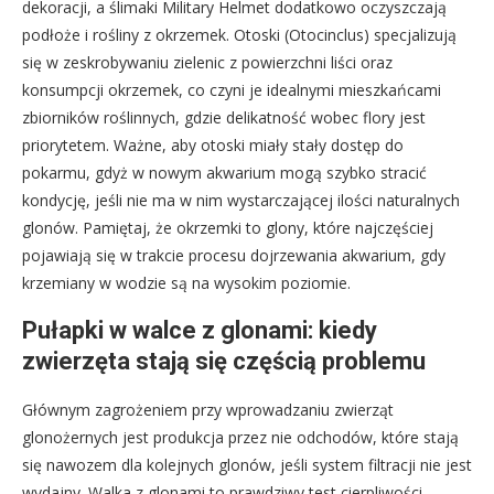
dekoracji, a ślimaki Military Helmet dodatkowo oczyszczają
podłoże i rośliny z okrzemek. Otoski (Otocinclus) specjalizują
się w zeskrobywaniu zielenic z powierzchni liści oraz
konsumpcji okrzemek, co czyni je idealnymi mieszkańcami
zbiorników roślinnych, gdzie delikatność wobec flory jest
priorytetem. Ważne, aby otoski miały stały dostęp do
pokarmu, gdyż w nowym akwarium mogą szybko stracić
kondycję, jeśli nie ma w nim wystarczającej ilości naturalnych
glonów. Pamiętaj, że okrzemki to glony, które najczęściej
pojawiają się w trakcie procesu dojrzewania akwarium, gdy
krzemiany w wodzie są na wysokim poziomie.
Pułapki w walce z glonami: kiedy
zwierzęta stają się częścią problemu
Głównym zagrożeniem przy wprowadzaniu zwierząt
glonożernych jest produkcja przez nie odchodów, które stają
się nawozem dla kolejnych glonów, jeśli system filtracji nie jest
wydajny. Walka z glonami to prawdziwy test cierpliwości –