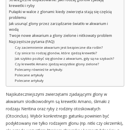
krewetki i ryby
Pułapki w walce z glonami: kiedy zwierzęta stają się częścią
problemu
Jak usunąć glony przez zarządzanie światło w akwarium i
wodą
Twoje nowe akwarium a glony zielone i nitkowaty problem
Najczęstsze pytania (FAQ)
Czy zaciemnienie akwarium jest bezpieczne dla roślin?
Czy sinice to rodzaj glonów, które zjedzą krewetki?
Jak szybko pozbyć się glonów z akwarium, gdy są na szybach?
Czy krewetki Amano zjedzą wszystkie glony zielone?
Polecamy również te artykuły:
Polecane artykuły
Polecane artykuły
Najskuteczniejszymi zwierzętami zjadającymi glony w
akwarium słodkowodnym są krewetki Amano, ślimaki z
rodzaju Neritina oraz ryby z rodziny otoskowatych
(Otocinclus). Wybór konkretnego gatunku powinien być
podyktowany nie tylko rodzajem glonu (np. nitki czy okrzemki),