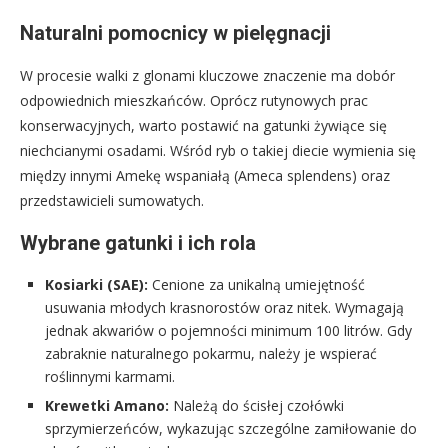
Naturalni pomocnicy w pielęgnacji
W procesie walki z glonami kluczowe znaczenie ma dobór
odpowiednich mieszkańców. Oprócz rutynowych prac
konserwacyjnych, warto postawić na gatunki żywiące się
niechcianymi osadami. Wśród ryb o takiej diecie wymienia się
między innymi Amekę wspaniałą (Ameca splendens) oraz
przedstawicieli sumowatych.
Wybrane gatunki i ich rola
Kosiarki (SAE):
Cenione za unikalną umiejętność
usuwania młodych krasnorostów oraz nitek. Wymagają
jednak akwariów o pojemności minimum 100 litrów. Gdy
zabraknie naturalnego pokarmu, należy je wspierać
roślinnymi karmami.
Krewetki Amano:
Należą do ścisłej czołówki
sprzymierzeńców, wykazując szczególne zamiłowanie do