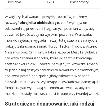
Kosiarka
120 l
Krasnorosty
W większych akwariach (powyżej 100 litrów) możemy
rozważyć
zbrojnika niebieskiego
, choć wymaga on
odpowiedniej przestrzeni i regularnych podmian wody, aby
utrzymać jakość wody na wysokim poziomie. W akwariach
morskich sytuacja wygląda inaczej: tutaj stawia się na ryby z
rodzaju Zebrasoma, ślimaki Turbo, Tectus, Trochus, Astrea,
Nassarius oraz Cerithium, a także jeżowce Mespilia globulus
czy kraby Clibanarius tricolor, które skutecznie kontrolują
czystość skał i piasku. Zawsze pamiętaj, że krewetka Amano
to jeden z najlepszych czyścicieli w akwarium słodkowodnym,
ponieważ potrafi ona zjadać glony nitkowate w sposób
niezwykle metodyczny. Wybierając mieszkańców, pamiętaj, że
ślimaki często wymagają suplementacji wapnia, aby ich
muszle pozostały zdrowe, co jest istotne przy twardej wodzie.
Strategiczne dopasowanie: jaki rodzaj