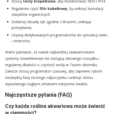
Stosuj
testy kropelkowe
, aby monitorować NO3 i PO4.
Regularnie czyść
filtr kubełkowy
, by uniknąć kumulacji
związków organicznych.
Dobieraj obsadę ryb zgodnie z litrażem, unikając
przerybienia.
Używaj dedykowanych programatorów do symulacji świtu
i zmierzchu.
Warto pamiętać, że nawet najbardziej zaawansowane
systemy oświetleniowe nie zastąpią zdrowego rozsądku i
regularnej dbałości o czystość wody w Twoim zbiorniku.
Zawsze stosuj programator czasowy, aby zapewnić rybom
niezbędną fazę nocnego odpoczynku i uniknąć stresu
wywołanego nagłymi zmianami natężenia światła.
Najczęstsze pytania (FAQ)
Czy każda roślina akwariowa może świecić
w ciemności?