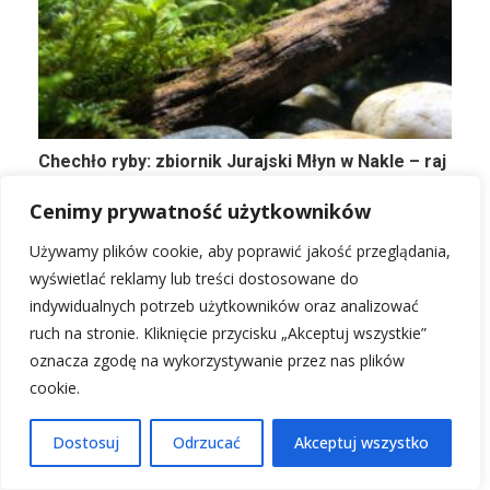
Chechło ryby: zbiornik Jurajski Młyn w Nakle – raj
dla wędkarza
Cenimy prywatność użytkowników
Używamy plików cookie, aby poprawić jakość przeglądania,
wyświetlać reklamy lub treści dostosowane do
indywidualnych potrzeb użytkowników oraz analizować
PRZECZYTAJ KONIECZNIE!
ruch na stronie. Kliknięcie przycisku „Akceptuj wszystkie”
oznacza zgodę na wykorzystywanie przez nas plików
cookie.
Dostosuj
Odrzucać
Akceptuj wszystko