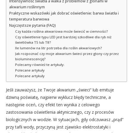
Intensywność światła a walka z problemów z glonami w
akwarium roślinnym
Praktyczne wskazówki jak dobrać oświetlenie: barwa światła i
temperatura barwowa
Najczęstsze pytania (FAQ)
Czy każda roślina akwariowa może świecić w ciemności?
Czy oświetlenie typu LED jest bardziej szkodliwe dla ryb niż
świetlówka T5 lub T8?
Ile lumenów na litr potrzeba dla roślin akwariowych?
Jak rozpoznać czy moje akwarium świeci przez glony czy przez
bioluminescencję?
Polecamy również te artykuły:
Polecane artykuły
Polecane artykuły
Jeśli zauważysz, że Twoje akwarium „świeci” lub emituje
dziwną poświatę, najpierw wyklucz błędy techniczne, a
następnie oceń, czy efekt ten wynika z celowego
zastosowania oświetlenia aktynicznego, czy z procesów
biologicznych w wodzie. W sytuacjach, gdy odczuwasz „prąd”
przy tafli wody, przyczyną jest zjawisko elektrostatyki i