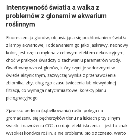
Intensywność światła a walka z
problemów z glonami w akwarium
roślinnym
Fluorescencja glonów, objawiająca się pochłanianiem światła
z lampy akwariowej i oddawaniem go jako jaskrawy, neonowy
kolor, jest często mylona z celowym efektem dekoracyjnym,
choć w praktyce świadczy o zachwianiu parametrów wody.
Gwałtowny wzrost glonów, który czyni je widocznymi w
świetle aktynicznym, zazwyczaj wynika z przenawożenia
zbiornika, zbyt długiego czasu świecenia lub niewydolnej
filtracji, co wymaga natychmiastowej korekty planu
pielęgnacyjnego.
Zjawisko perlenia (bąbelkowania) roślin polega na
gromadzeniu się pęcherzyków tlenu na liściach przy silnym
świetle i nawożeniu CO2, co daje efekt iskrzenia – jest to znak
wysokiej kondycji roślin, a nie problemu biologicznego. Warto