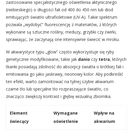
zastosowanie specjalistycznego oświetlenia aktynicznego
(niebieskiego) o długości fali od 400 do 450 nm lub diod
emitujących światło ultrafioletowe (UV-A). Takie spektrum
pozwala „wydobyć” fluorescencję z materiałów, z których
wykonane są sztuczne rośliny, meduzy, grzybki czy żwirki,
sprawiając, że zaczynają one intensywnie świecić w mroku.
W akwarystyce typu „glow” często wykorzystuje się ryby
genetycznie modyfikowane, takie jak
danio
czy
tetra
, których
tkanki posiadają zdolność do absorpcji światła o krótkiej fali i
emitowania go jako jaskrawy, neonowy kolor. Aby podkreślić
ten efekt, warto zamontować na tylnej szybie akwarium
czarne tło lub specjalne tło rozpraszające światło, co
znacząco zwiększy kontrast i głębię wizualną zbiornika.
Element
Wymagane
Wpływ na
świecący
oświetlenie
akwarium