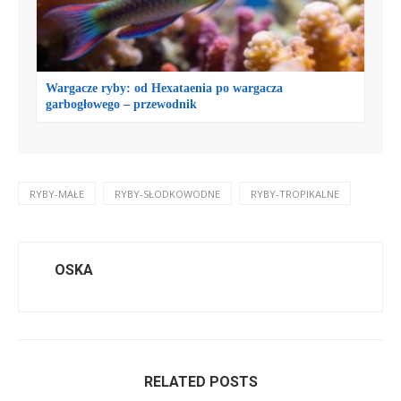
Wargacze ryby: od Hexataenia po wargacza
garbogłowego – przewodnik
RYBY-MAŁE
RYBY-SŁODKOWODNE
RYBY-TROPIKALNE
OSKA
RELATED POSTS