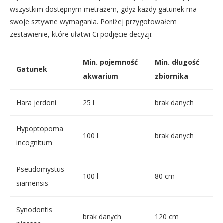
wszystkim dostępnym metrażem, gdyż każdy gatunek ma
swoje sztywne wymagania. Poniżej przygotowałem
zestawienie, które ułatwi Ci podjęcie decyzji:
Min. pojemność
Min. długość
Gatunek
akwarium
zbiornika
Hara jerdoni
25 l
brak danych
Hypoptopoma
100 l
brak danych
incognitum
Pseudomystus
100 l
80 cm
siamensis
Synodontis
brak danych
120 cm