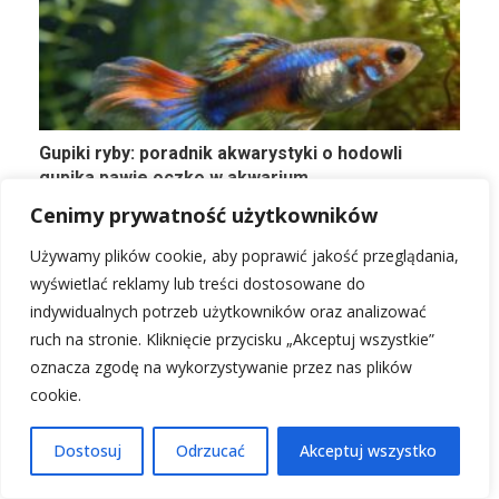
Gupiki ryby: poradnik akwarystyki o hodowli
gupika pawie oczko w akwarium
Cenimy prywatność użytkowników
Używamy plików cookie, aby poprawić jakość przeglądania,
wyświetlać reklamy lub treści dostosowane do
indywidualnych potrzeb użytkowników oraz analizować
ruch na stronie. Kliknięcie przycisku „Akceptuj wszystkie”
oznacza zgodę na wykorzystywanie przez nas plików
cookie.
Dostosuj
Odrzucać
Akceptuj wszystko
Ryby skalary: jak hodować te ryby w akwarium –
poradnik akwarystyki