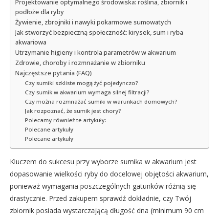
Projektowanie optymalnego środowiska: roślina, zbiornik i
podłoże dla ryby
Żywienie, zbrojniki i nawyki pokarmowe sumowatych
Jak stworzyć bezpieczną społeczność: kirysek, sum i ryba
akwariowa
Utrzymanie higieny i kontrola parametrów w akwarium
Zdrowie, choroby i rozmnażanie w zbiorniku
Najczęstsze pytania (FAQ)
Czy sumiki szkliste mogą żyć pojedynczo?
Czy sumik w akwarium wymaga silnej filtracji?
Czy można rozmnażać sumiki w warunkach domowych?
Jak rozpoznać, że sumik jest chory?
Polecamy również te artykuły:
Polecane artykuły
Polecane artykuły
Kluczem do sukcesu przy wyborze sumika w akwarium jest
dopasowanie wielkości ryby do docelowej objętości akwarium,
ponieważ wymagania poszczególnych gatunków różnią się
drastycznie. Przed zakupem sprawdź dokładnie, czy Twój
zbiornik posiada wystarczającą długość dna (minimum 90 cm